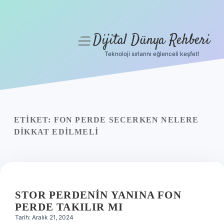
Dijital Dünya Rehberi
menüyü
aç
Teknoloji sırlarını eğlenceli keşfet!
Anasayfa
Gizlilik Politikası
Yasal Uyarı
ETIKET:
FON PERDE SECERKEN NELERE
DIKKAT EDILMELI
Hakkımızda
STOR PERDENIN YANINA FON
PERDE TAKILIR MI
Tarih: Aralık 21, 2024