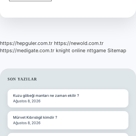
Perdenin
Yanına
Fon
Perde
Takılır
Mı
https://hepguler.com.tr
https://newold.com.tr
https://medigate.com.tr
knight online
nttgame
Sitemap
SIDEBAR
SON YAZILAR
Kuzu göbeği mantarı ne zaman ekilir ?
Ağustos 8, 2026
Mürvet Kıbrıslıgil kimdir ?
Ağustos 8, 2026