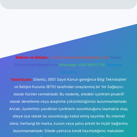
et güncel giriş
betexper.xyz
Reklam ve İletişim:
E-mail:
backlinkpaneli@gmail.com
Teams:
forumhizmeti@gmail.com
Whatsapp: 0262 606 0 726
Telegram:
@karabul
Yasal Uyarı:
Sitemiz, 5651 Sayılı Kanun gereğince Bilgi Teknolojileri
ve İletişim Kurumu (BTK) tarafından onaylanmış bir Yer Sağlayıcı
olarak hizmet vermektedir. Bu nedenle, sitedeki içerikleri proaktif
olarak denetleme veya araştırma yükümlülüğümüz bulunmamaktadır.
Ancak, üyelerimiz yazdıkları içeriklerin sorumluluğunu taşımakta olup,
siteye üye olarak bu sorumluluğu kabul etmiş sayılırlar. Bu internet
sitesi, herhangi bir marka, kurum veya şahıs şirketi ile hiçbir bağlantısı
bulunmamaktadır. Sitede yalnızca kendi hazırladığımız makaleler