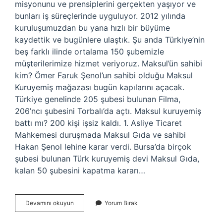
misyonunu ve prensiplerini gerçekten yaşıyor ve
bunları iş süreçlerinde uyguluyor. 2012 yılında
kuruluşumuzdan bu yana hızlı bir büyüme
kaydettik ve bugünlere ulaştık. Şu anda Türkiye’nin
beş farklı ilinde ortalama 150 şubemizle
müşterilerimize hizmet veriyoruz. Maksul’ün sahibi
kim? Ömer Faruk Şenol’un sahibi olduğu Maksul
Kuruyemiş mağazası bugün kapılarını açacak.
Türkiye genelinde 205 şubesi bulunan Filma,
206’ncı şubesini Torbalı’da açtı. Maksul kuruyemiş
battı mı? 200 kişi işsiz kaldı. 1. Asliye Ticaret
Mahkemesi duruşmada Maksul Gıda ve sahibi
Hakan Şenol lehine karar verdi. Bursa’da birçok
şubesi bulunan Türk kuruyemiş devi Maksul Gıda,
kalan 50 şubesini kapatma kararı…
Maksul
Devamını okuyun
Yorum Bırak
Kaç
Tane