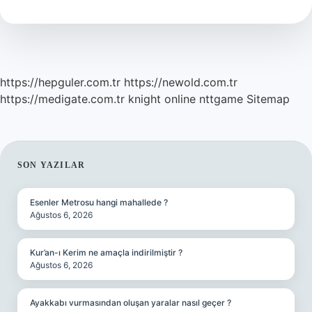
Şubesi
Var
https://hepguler.com.tr
https://newold.com.tr
https://medigate.com.tr
knight online
nttgame
Sitemap
SIDEBAR
SON YAZILAR
Esenler Metrosu hangi mahallede ?
Ağustos 6, 2026
Kur’an-ı Kerim ne amaçla indirilmiştir ?
Ağustos 6, 2026
Ayakkabı vurmasından oluşan yaralar nasıl geçer ?