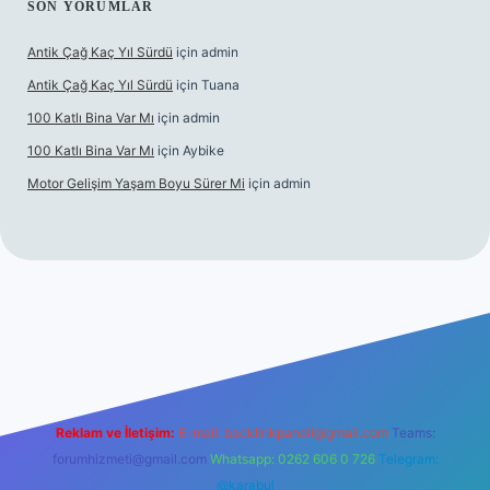
SON YORUMLAR
Antik Çağ Kaç Yıl Sürdü
için
admin
Antik Çağ Kaç Yıl Sürdü
için
Tuana
100 Katlı Bina Var Mı
için
admin
100 Katlı Bina Var Mı
için
Aybike
Motor Gelişim Yaşam Boyu Sürer Mi
için
admin
bet güncel giriş
betexper.xyz
Reklam ve İletişim:
E-mail:
backlinkpaneli@gmail.com
Teams:
forumhizmeti@gmail.com
Whatsapp: 0262 606 0 726
Telegram:
@karabul