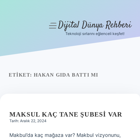
Dijital Dünya Rehberi
menüyü
aç
Teknoloji sırlarını eğlenceli keşfet!
Anasayfa
Gizlilik Politikası
Yasal Uyarı
ETIKET:
HAKAN GIDA BATTI MI
Hakkımızda
MAKSUL KAÇ TANE ŞUBESI VAR
Tarih: Aralık 22, 2024
Makbul’da kaç mağaza var? Makbul vizyonunu,