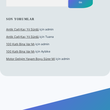
SON YORUMLAR
Antik Çağ Kaç Yıl Sürdü
için
admin
Antik Çağ Kaç Yıl Sürdü
için
Tuana
100 Katlı Bina Var Mı
için
admin
100 Katlı Bina Var Mı
için
Aybike
Motor Gelişim Yaşam Boyu Sürer Mi
için
admin
t güncel giriş
betexper.xyz