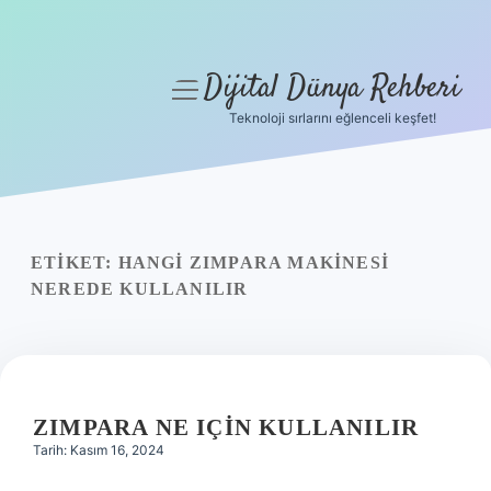
Dijital Dünya Rehberi
menüyü
aç
Teknoloji sırlarını eğlenceli keşfet!
Anasayfa
Gizlilik Politikası
Yasal Uyarı
ETIKET:
HANGI ZIMPARA MAKINESI
NEREDE KULLANILIR
Hakkımızda
ZIMPARA NE IÇIN KULLANILIR
Tarih: Kasım 16, 2024