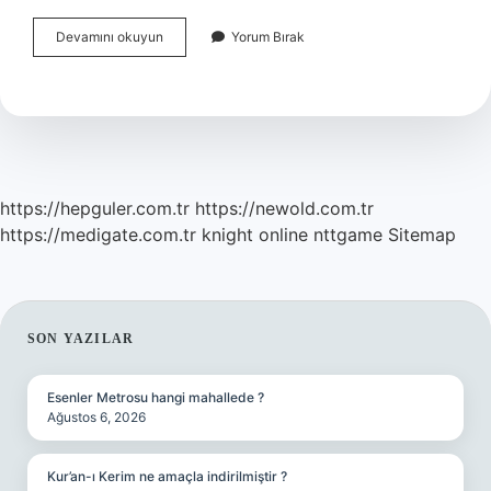
Zımpara
Devamını okuyun
Yorum Bırak
Ne
Için
Kullanılır
https://hepguler.com.tr
https://newold.com.tr
https://medigate.com.tr
knight online
nttgame
Sitemap
SIDEBAR
SON YAZILAR
Esenler Metrosu hangi mahallede ?
Ağustos 6, 2026
Kur’an-ı Kerim ne amaçla indirilmiştir ?