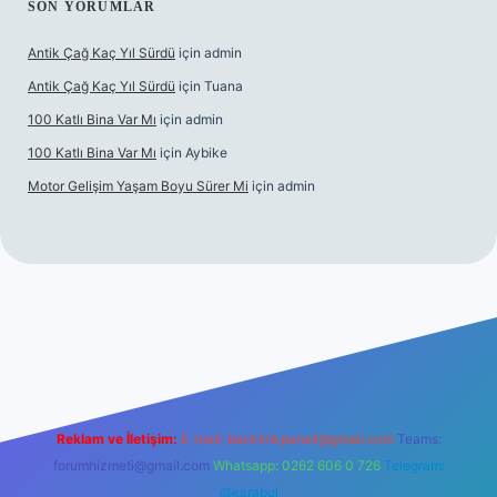
SON YORUMLAR
Antik Çağ Kaç Yıl Sürdü
için
admin
Antik Çağ Kaç Yıl Sürdü
için
Tuana
100 Katlı Bina Var Mı
için
admin
100 Katlı Bina Var Mı
için
Aybike
Motor Gelişim Yaşam Boyu Sürer Mi
için
admin
et güncel giriş
betexper.xyz
Reklam ve İletişim:
E-mail:
backlinkpaneli@gmail.com
Teams:
forumhizmeti@gmail.com
Whatsapp: 0262 606 0 726
Telegram:
@karabul