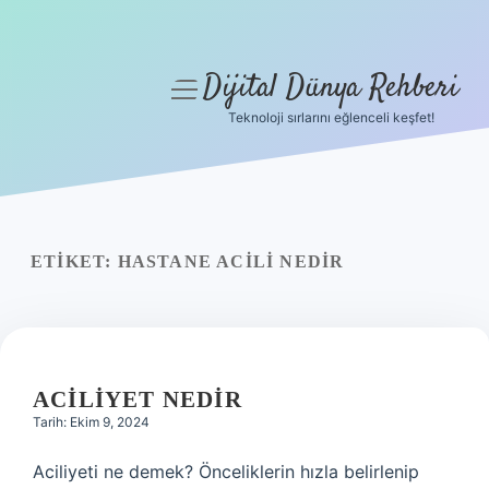
Dijital Dünya Rehberi
menüyü
aç
Teknoloji sırlarını eğlenceli keşfet!
Anasayfa
Gizlilik Politikası
Yasal Uyarı
ETIKET:
HASTANE ACILI NEDIR
Hakkımızda
ACILIYET NEDIR
Tarih: Ekim 9, 2024
Aciliyeti ne demek? Önceliklerin hızla belirlenip