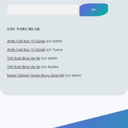
Arama
SON YORUMLAR
Antik Çağ Kaç Yıl Sürdü
için
admin
Antik Çağ Kaç Yıl Sürdü
için
Tuana
100 Katlı Bina Var Mı
için
admin
100 Katlı Bina Var Mı
için
Aybike
Motor Gelişim Yaşam Boyu Sürer Mi
için
admin
 güncel giriş
betexper.xyz