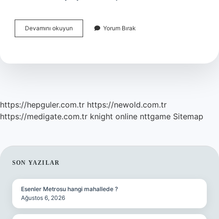
Hava
Devamını okuyun
Yorum Bırak
Durumu
Nasıl
Tespit
Edilir
https://hepguler.com.tr
https://newold.com.tr
https://medigate.com.tr
knight online
nttgame
Sitemap
SIDEBAR
SON YAZILAR
Esenler Metrosu hangi mahallede ?
Ağustos 6, 2026