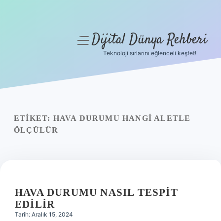
Dijital Dünya Rehberi
menüyü
aç
Teknoloji sırlarını eğlenceli keşfet!
Anasayfa
Gizlilik Politikası
Yasal Uyarı
ETIKET:
HAVA DURUMU HANGI ALETLE
ÖLÇÜLÜR
Hakkımızda
HAVA DURUMU NASIL TESPIT
EDILIR
Tarih: Aralık 15, 2024