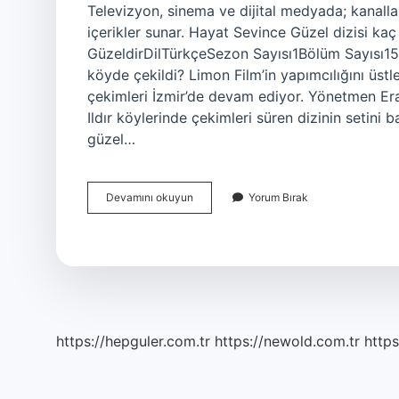
Televizyon, sinema ve dijital medyada; kanallar, 
içerikler sunar. Hayat Sevince Güzel dizisi k
GüzeldirDilTürkçeSezon Sayısı1Bölüm Sayısı15
köyde çekildi? Limon Film’in yapımcılığını üst
çekimleri İzmir’de devam ediyor. Yönetmen Er
Ildır köylerinde çekimleri süren dizinin setini 
güzel…
Osman
Devamını okuyun
Yorum Bırak
Soylu
Kimdir
https://hepguler.com.tr
https://newold.com.tr
https