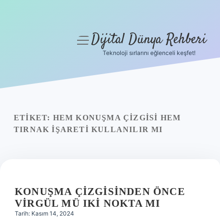
Dijital Dünya Rehberi
menüyü
aç
Teknoloji sırlarını eğlenceli keşfet!
Anasayfa
Gizlilik Politikası
Yasal Uyarı
ETIKET:
HEM KONUŞMA ÇIZGISI HEM
TIRNAK IŞARETI KULLANILIR MI
Hakkımızda
KONUŞMA ÇIZGISINDEN ÖNCE
VIRGÜL MÜ IKI NOKTA MI
Tarih: Kasım 14, 2024