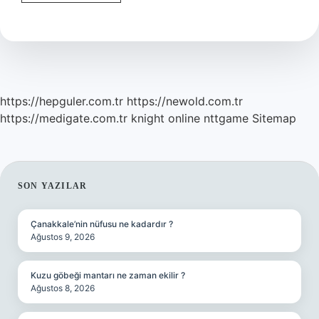
Çizgisinden
Önce
Virgül
Mü
Iki
Nokta
Mı
https://hepguler.com.tr
https://newold.com.tr
https://medigate.com.tr
knight online
nttgame
Sitemap
SIDEBAR
SON YAZILAR
Çanakkale’nin nüfusu ne kadardır ?
Ağustos 9, 2026
Kuzu göbeği mantarı ne zaman ekilir ?
Ağustos 8, 2026