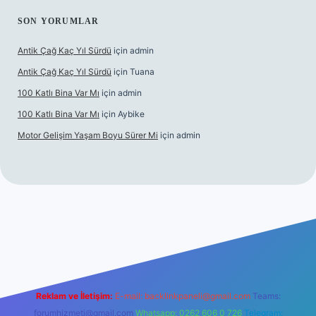
SON YORUMLAR
Antik Çağ Kaç Yıl Sürdü
için
admin
Antik Çağ Kaç Yıl Sürdü
için
Tuana
100 Katlı Bina Var Mı
için
admin
100 Katlı Bina Var Mı
için
Aybike
Motor Gelişim Yaşam Boyu Sürer Mi
için
admin
et güncel giriş
betexper.xyz
Reklam ve İletişim:
E-mail:
backlinkpaneli@gmail.com
Teams:
forumhizmeti@gmail.com
Whatsapp: 0262 606 0 726
Telegram: