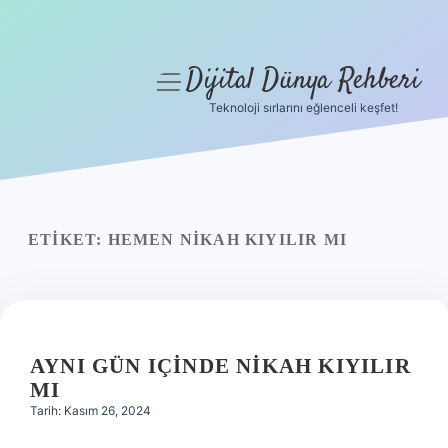
Dijital Dünya Rehberi
menüyü
aç
Teknoloji sırlarını eğlenceli keşfet!
Anasayfa
Gizlilik Politikası
Yasal Uyarı
ETIKET:
HEMEN NIKAH KIYILIR MI
Hakkımızda
AYNI GÜN IÇINDE NIKAH KIYILIR
MI
Tarih: Kasım 26, 2024