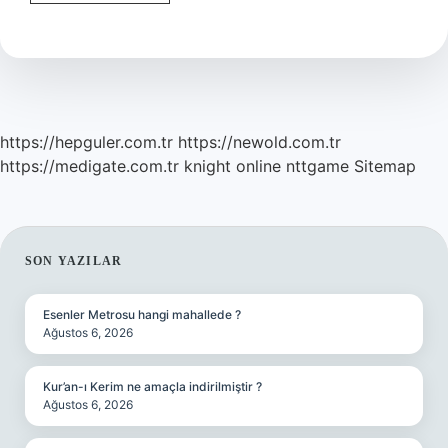
Gün
Içinde
Nikah
Kıyılır
Mı
https://hepguler.com.tr
https://newold.com.tr
https://medigate.com.tr
knight online
nttgame
Sitemap
SIDEBAR
SON YAZILAR
Esenler Metrosu hangi mahallede ?
Ağustos 6, 2026
Kur’an-ı Kerim ne amaçla indirilmiştir ?
Ağustos 6, 2026