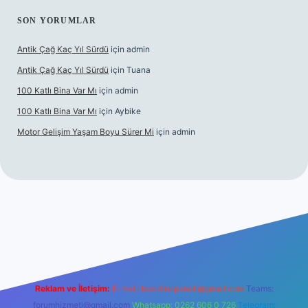
SON YORUMLAR
Antik Çağ Kaç Yıl Sürdü
için
admin
Antik Çağ Kaç Yıl Sürdü
için
Tuana
100 Katlı Bina Var Mı
için
admin
100 Katlı Bina Var Mı
için
Aybike
Motor Gelişim Yaşam Boyu Sürer Mi
için
admin
bet güncel giriş
betexper.xyz
Reklam ve İletişim:
E-mail:
backlinkpaneli@gmail.com
Teams:
forumhizmeti@gmail.com
Whatsapp: 0262 606 0 726
Telegram: