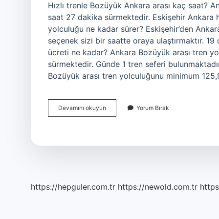
Hızlı trenle Bozüyük Ankara arası kaç saat? A
saat 27 dakika sürmektedir. Eskişehir Ankara hı
yolculuğu ne kadar sürer? Eskişehir’den Ankara’
seçenek sizi bir saatte oraya ulaştırmaktır. 19 
ücreti ne kadar? Ankara Bozüyük arası tren y
sürmektedir. Günde 1 tren seferi bulunmaktadır,
Bozüyük arası tren yolculuğunu minimum 125,
Bozüyük
Devamını okuyun
Yorum Bırak
Ankara
Arası
Hızlı
Tren
Kaç
Saat
https://hepguler.com.tr
https://newold.com.tr
https