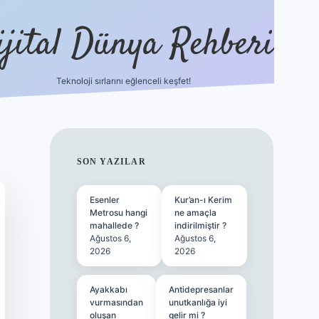
ijital Dünya Rehberi
Teknoloji sırlarını eğlenceli keşfet!
tulipbet güncel g
SIDEBAR
SON YAZILAR
Esenler
Kur’an-ı Kerim
Metrosu hangi
ne amaçla
mahallede ?
indirilmiştir ?
Ağustos 6,
Ağustos 6,
2026
2026
Ayakkabı
Antidepresanlar
vurmasından
unutkanlığa iyi
oluşan
gelir mi ?