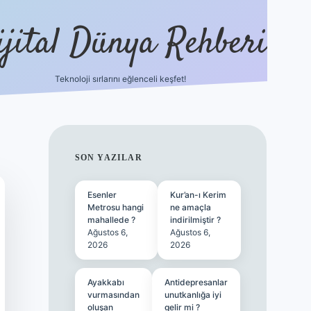
ijital Dünya Rehberi
Teknoloji sırlarını eğlenceli keşfet!
tulipbet günce
SIDEBAR
SON YAZILAR
Esenler
Kur’an-ı Kerim
Metrosu hangi
ne amaçla
mahallede ?
indirilmiştir ?
Ağustos 6,
Ağustos 6,
2026
2026
Ayakkabı
Antidepresanlar
vurmasından
unutkanlığa iyi
oluşan
gelir mi ?