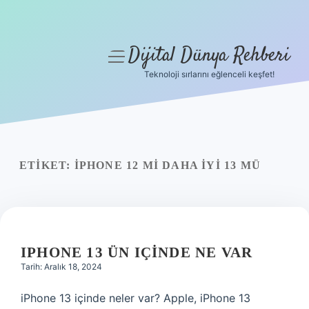
Dijital Dünya Rehberi
menüyü
aç
Teknoloji sırlarını eğlenceli keşfet!
Anasayfa
Gizlilik Politikası
Yasal Uyarı
ETIKET:
IPHONE 12 MI DAHA IYI 13 MÜ
Hakkımızda
IPHONE 13 ÜN IÇINDE NE VAR
Tarih: Aralık 18, 2024
iPhone 13 içinde neler var? Apple, iPhone 13