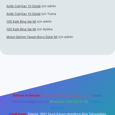
Antik Çağ Kaç Yıl Sürdü
için
admin
Antik Çağ Kaç Yıl Sürdü
için
Tuana
100 Katlı Bina Var Mı
için
admin
100 Katlı Bina Var Mı
için
Aybike
Motor Gelişim Yaşam Boyu Sürer Mi
için
admin
bet güncel giriş
betexper.xyz
Reklam ve İletişim:
E-mail:
backlinkpaneli@gmail.com
Teams:
forumhizmeti@gmail.com
Whatsapp: 0262 606 0 726
Telegram:
@karabul
Yasal Uyarı:
Sitemiz, 5651 Sayılı Kanun gereğince Bilgi Teknolojileri