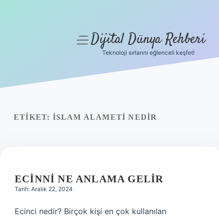
Dijital Dünya Rehberi
menüyü
aç
Teknoloji sırlarını eğlenceli keşfet!
Anasayfa
Gizlilik Politikası
Yasal Uyarı
ETIKET:
İSLAM ALAMETI NEDIR
Hakkımızda
ECINNI NE ANLAMA GELIR
Tarih: Aralık 22, 2024
Ecinci nedir? Birçok kişi en çok kullanılan