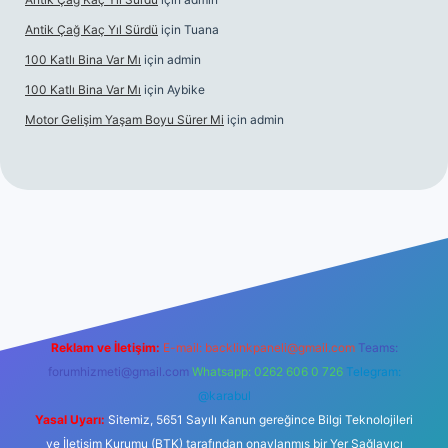
Antik Çağ Kaç Yıl Sürdü
için
Tuana
100 Katlı Bina Var Mı
için
admin
100 Katlı Bina Var Mı
için
Aybike
Motor Gelişim Yaşam Boyu Sürer Mi
için
admin
et güncel giriş
betexper.xyz
Reklam ve İletişim:
E-mail:
backlinkpaneli@gmail.com
Teams:
forumhizmeti@gmail.com
Whatsapp: 0262 606 0 726
Telegram:
@karabul
Yasal Uyarı:
Sitemiz, 5651 Sayılı Kanun gereğince Bilgi Teknolojileri
ve İletişim Kurumu (BTK) tarafından onaylanmış bir Yer Sağlayıcı