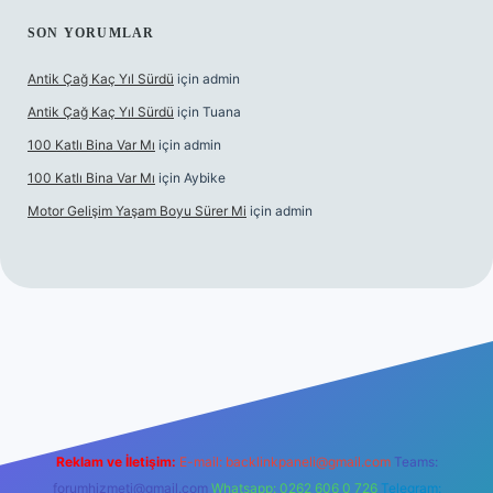
SON YORUMLAR
Antik Çağ Kaç Yıl Sürdü
için
admin
Antik Çağ Kaç Yıl Sürdü
için
Tuana
100 Katlı Bina Var Mı
için
admin
100 Katlı Bina Var Mı
için
Aybike
Motor Gelişim Yaşam Boyu Sürer Mi
için
admin
et güncel giriş
betexper.xyz
Reklam ve İletişim:
E-mail:
backlinkpaneli@gmail.com
Teams:
forumhizmeti@gmail.com
Whatsapp: 0262 606 0 726
Telegram: