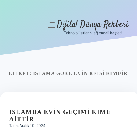
Dijital Dünya Rehberi
menüyü
aç
Teknoloji sırlarını eğlenceli keşfet!
Anasayfa
Gizlilik Politikası
Yasal Uyarı
ETIKET:
İSLAMA GÖRE EVIN REISI KIMDIR
Hakkımızda
ISLAMDA EVIN GEÇIMI KIME
AITTIR
Tarih: Aralık 10, 2024