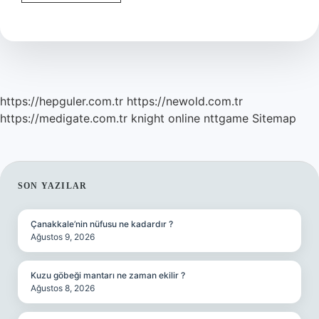
Evin
Geçimi
Kime
Aittir
https://hepguler.com.tr
https://newold.com.tr
https://medigate.com.tr
knight online
nttgame
Sitemap
SIDEBAR
SON YAZILAR
Çanakkale’nin nüfusu ne kadardır ?
Ağustos 9, 2026
Kuzu göbeği mantarı ne zaman ekilir ?
Ağustos 8, 2026