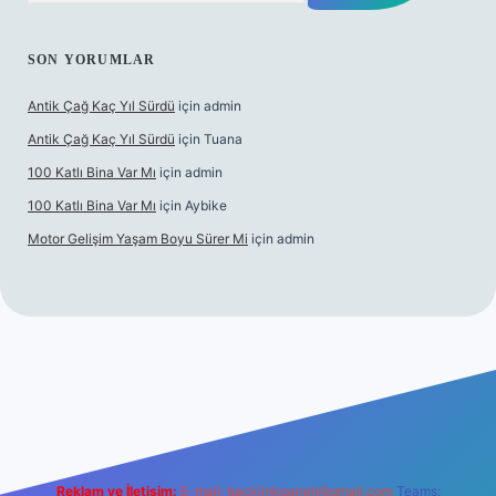
SON YORUMLAR
Antik Çağ Kaç Yıl Sürdü
için
admin
Antik Çağ Kaç Yıl Sürdü
için
Tuana
100 Katlı Bina Var Mı
için
admin
100 Katlı Bina Var Mı
için
Aybike
Motor Gelişim Yaşam Boyu Sürer Mi
için
admin
 güncel giriş
betexper.xyz
Reklam ve İletişim:
E-mail:
backlinkpaneli@gmail.com
Teams: