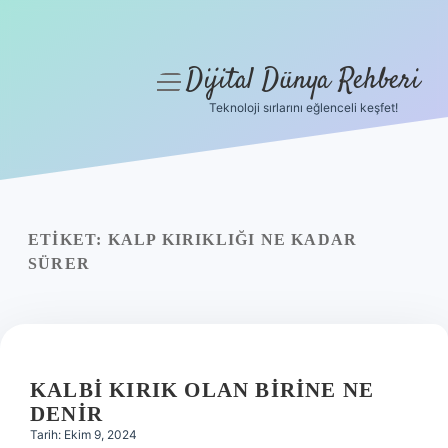
Dijital Dünya Rehberi
menüyü
aç
Teknoloji sırlarını eğlenceli keşfet!
Anasayfa
Gizlilik Politikası
Yasal Uyarı
ETIKET:
KALP KIRIKLIĞI NE KADAR
SÜRER
Hakkımızda
KALBI KIRIK OLAN BIRINE NE
DENIR
Tarih: Ekim 9, 2024