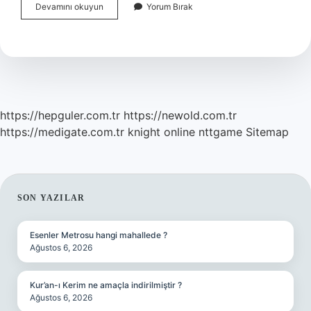
Kalbi
Devamını okuyun
Yorum Bırak
Kırık
Olan
Birine
Ne
Denir
https://hepguler.com.tr
https://newold.com.tr
https://medigate.com.tr
knight online
nttgame
Sitemap
SIDEBAR
SON YAZILAR
Esenler Metrosu hangi mahallede ?
Ağustos 6, 2026
Kur’an-ı Kerim ne amaçla indirilmiştir ?
Ağustos 6, 2026