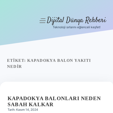
Dijital Dünya Rehberi
menüyü
aç
Teknoloji sırlarını eğlenceli keşfet!
Anasayfa
Gizlilik Politikası
Yasal Uyarı
ETIKET:
KAPADOKYA BALON YAKITI
NEDIR
Hakkımızda
KAPADOKYA BALONLARI NEDEN
SABAH KALKAR
Tarih: Kasım 14, 2024