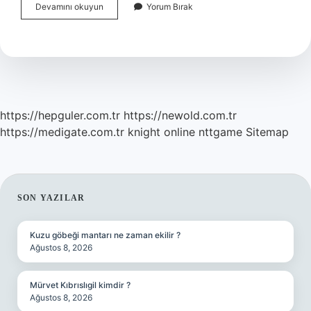
Kapadokya
Devamını okuyun
Yorum Bırak
Balonları
Neden
Sabah
Kalkar
https://hepguler.com.tr
https://newold.com.tr
https://medigate.com.tr
knight online
nttgame
Sitemap
SIDEBAR
SON YAZILAR
Kuzu göbeği mantarı ne zaman ekilir ?
Ağustos 8, 2026
Mürvet Kıbrıslıgil kimdir ?
Ağustos 8, 2026