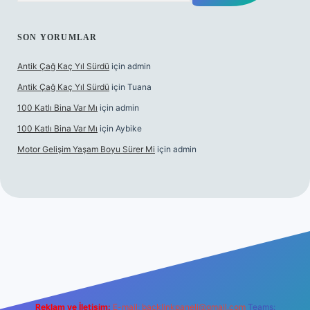
SON YORUMLAR
Antik Çağ Kaç Yıl Sürdü
için
admin
Antik Çağ Kaç Yıl Sürdü
için
Tuana
100 Katlı Bina Var Mı
için
admin
100 Katlı Bina Var Mı
için
Aybike
Motor Gelişim Yaşam Boyu Sürer Mi
için
admin
 güncel giriş
betexper.xyz
Reklam ve İletişim:
E-mail:
backlinkpaneli@gmail.com
Teams: