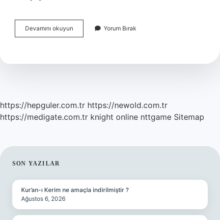
0-
Devamını okuyun
Yorum Bırak
3
Yaş
Dönemine
Yönelik
Kitapların
Fiziksel
Özellikleri
Nelerdir
https://hepguler.com.tr
https://newold.com.tr
https://medigate.com.tr
knight online
nttgame
Sitemap
SIDEBAR
SON YAZILAR
Kur’an-ı Kerim ne amaçla indirilmiştir ?
Ağustos 6, 2026