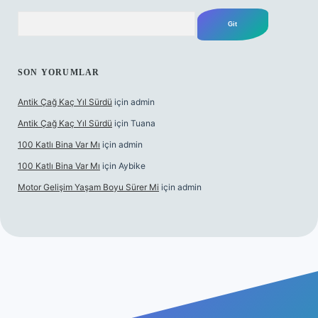
Arama
SON YORUMLAR
Antik Çağ Kaç Yıl Sürdü
için
admin
Antik Çağ Kaç Yıl Sürdü
için
Tuana
100 Katlı Bina Var Mı
için
admin
100 Katlı Bina Var Mı
için
Aybike
Motor Gelişim Yaşam Boyu Sürer Mi
için
admin
 güncel giriş
betexper.xyz