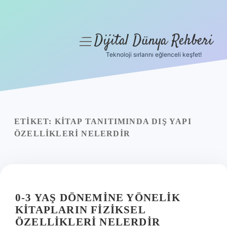
Dijital Dünya Rehberi
menüyü
aç
Teknoloji sırlarını eğlenceli keşfet!
Anasayfa
Gizlilik Politikası
Yasal Uyarı
ETIKET:
KITAP TANITIMINDA DIŞ YAPI
ÖZELLIKLERI NELERDIR
Hakkımızda
0-3 YAŞ DÖNEMINE YÖNELIK
KITAPLARIN FIZIKSEL
ÖZELLIKLERI NELERDIR