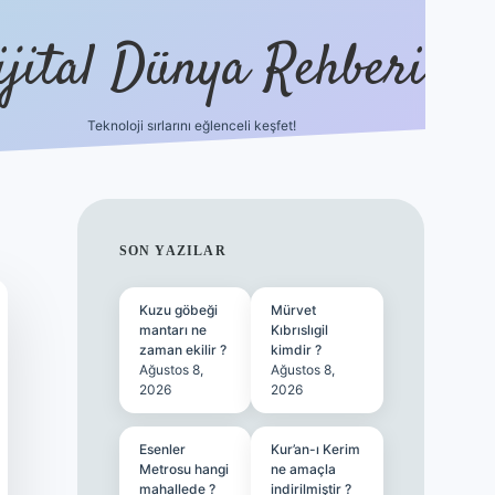
ijital Dünya Rehberi
Teknoloji sırlarını eğlenceli keşfet!
tulipbet güncel 
SIDEBAR
SON YAZILAR
Kuzu göbeği
Mürvet
mantarı ne
Kıbrıslıgil
zaman ekilir ?
kimdir ?
Ağustos 8,
Ağustos 8,
2026
2026
Esenler
Kur’an-ı Kerim
Metrosu hangi
ne amaçla
mahallede ?
indirilmiştir ?