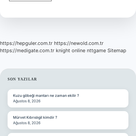
Çizgisinden
Önce
Virgül
Mü
Iki
Nokta
Mı
https://hepguler.com.tr
https://newold.com.tr
https://medigate.com.tr
knight online
nttgame
Sitemap
SIDEBAR
SON YAZILAR
Kuzu göbeği mantarı ne zaman ekilir ?
Ağustos 8, 2026
Mürvet Kıbrıslıgil kimdir ?
Ağustos 8, 2026