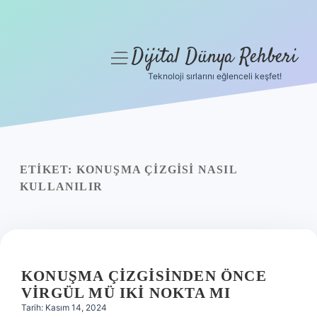
Dijital Dünya Rehberi
menüyü
aç
Teknoloji sırlarını eğlenceli keşfet!
Anasayfa
Gizlilik Politikası
Yasal Uyarı
ETIKET:
KONUŞMA ÇIZGISI NASIL
KULLANILIR
Hakkımızda
KONUŞMA ÇIZGISINDEN ÖNCE
VIRGÜL MÜ IKI NOKTA MI
Tarih: Kasım 14, 2024