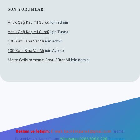
SON YORUMLAR
Antik Çağ Kaç Yıl Sürdü
için
admin
Antik Çağ Kaç Yıl Sürdü
için
Tuana
100 Katlı Bina Var Mı
için
admin
100 Katlı Bina Var Mı
için
Aybike
Motor Gelişim Yaşam Boyu Sürer Mi
için
admin
et güncel giriş
betexper.xyz
Reklam ve İletişim:
E-mail:
backlinkpaneli@gmail.com
Teams:
forumhizmeti@gmail.com
Whatsapp: 0262 606 0 726
Telegram: