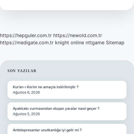
Kadar
Kazanır
https://hepguler.com.tr
https://newold.com.tr
https://medigate.com.tr
knight online
nttgame
Sitemap
SIDEBAR
SON YAZILAR
Kur’an-ı Kerim ne amaçla indirilmiştir ?
Ağustos 6, 2026
Ayakkabı vurmasından oluşan yaralar nasıl geçer ?
Ağustos 5, 2026
Antidepresanlar unutkanlığa iyi gelir mi ?