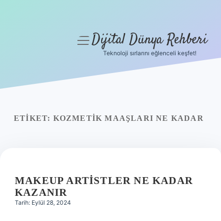
Dijital Dünya Rehberi
menüyü
aç
Teknoloji sırlarını eğlenceli keşfet!
Anasayfa
Gizlilik Politikası
Yasal Uyarı
ETIKET:
KOZMETIK MAAŞLARI NE KADAR
Hakkımızda
MAKEUP ARTISTLER NE KADAR
KAZANIR
Tarih: Eylül 28, 2024