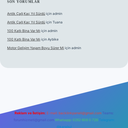
SON YORUMLAR
Antik Çağ Kaç Yıl Sürdü
için
admin
Antik Çağ Kaç Yıl Sürdü
için
Tuana
100 Katlı Bina Var Mı
için
admin
100 Katlı Bina Var Mı
için
Aybike
Motor Gelişim Yaşam Boyu Sürer Mi
için
admin
et güncel giriş
betexper.xyz
Reklam ve İletişim:
E-mail:
backlinkpaneli@gmail.com
Teams:
forumhizmeti@gmail.com
Whatsapp: 0262 606 0 726
Telegram:
@karabul