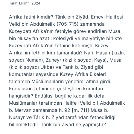
Tarih: Ekim 1, 2024
Afrika fatihi kimdir? Târık bin Ziyâd, Emevi Halifesi
Velid bin Abdülmelik (705-715) zamanında
Kuzeybatı Afrika’nın fethiyle görevlendirilen Musa
bin Nusayr’ın azatlı kölesiydi ve maiyetiyle birlikte
Kuzeybatı Afrika’nın fethine katılmıştı. Kuzey
Afrika’nın fethini kim tamamladı? Nafi, Hasan (kızlık
soyadı Numan), Zuheyr (kızlık soyadı Kays), Musa
(kızlık soyadı Ukbe) ve Tarık b. Ziyad gibi
komutanlar sayesinde Kuzey Afrika ülkeleri
tamamen Müslümanların yönetimi altına girdi.
Endülüs’ün fethini gerçekleştiren komutan
hangisidir? Endülüs, bugüne kadar ilk defa
Müslümanlar tarafından Halife [Velîd b.] Abdülmelik
b. Mervan zamanında h. 92 [m. 711] Musa b.
Nusayr ve Târik b. Ziyad tarafından fethedildiği
bilinmektedir. Tarık bin Ziyad ne yapmıştır?…