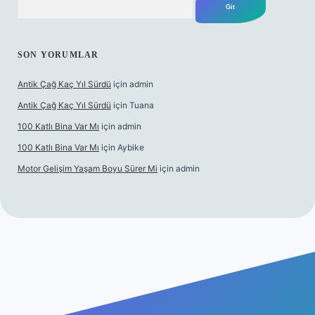
SON YORUMLAR
Antik Çağ Kaç Yıl Sürdü
için
admin
Antik Çağ Kaç Yıl Sürdü
için
Tuana
100 Katlı Bina Var Mı
için
admin
100 Katlı Bina Var Mı
için
Aybike
Motor Gelişim Yaşam Boyu Sürer Mi
için
admin
t güncel giriş
betexper.xyz