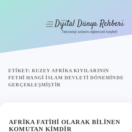
Dijital Dünya Rehberi
menüyü
aç
Teknoloji sırlarını eğlenceli keşfet!
Anasayfa
Gizlilik Politikası
Yasal Uyarı
ETIKET:
KUZEY AFRIKA KIYILARININ
FETHI HANGI İSLAM DEVLETI DÖNEMINDE
Hakkımızda
GERÇEKLEŞMIŞTIR
AFRIKA FATIHI OLARAK BILINEN
KOMUTAN KIMDIR