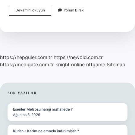
Afrika
Devamını okuyun
Yorum Bırak
Fatihi
Olarak
Bilinen
Komutan
Kimdir
https://hepguler.com.tr
https://newold.com.tr
https://medigate.com.tr
knight online
nttgame
Sitemap
SIDEBAR
SON YAZILAR
Esenler Metrosu hangi mahallede ?
Ağustos 6, 2026
Kur’an-ı Kerim ne amaçla indirilmiştir ?