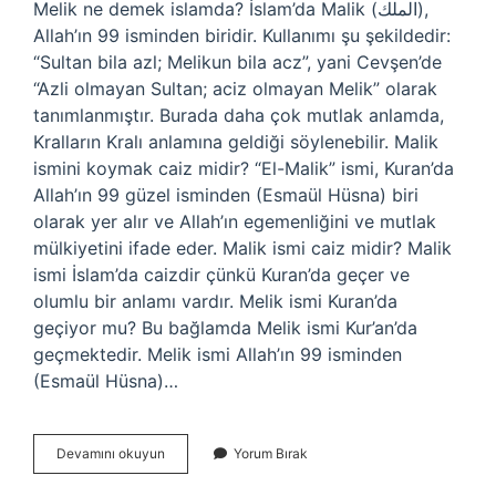
Melik ne demek islamda? İslam’da Malik (الملك),
Allah’ın 99 isminden biridir. Kullanımı şu şekildedir:
“Sultan bila azl; Melikun bila acz”, yani Cevşen’de
“Azli olmayan Sultan; aciz olmayan Melik” olarak
tanımlanmıştır. Burada daha çok mutlak anlamda,
Kralların Kralı anlamına geldiği söylenebilir. Malik
ismini koymak caiz midir? “El-Malik” ismi, Kuran’da
Allah’ın 99 güzel isminden (Esmaül Hüsna) biri
olarak yer alır ve Allah’ın egemenliğini ve mutlak
mülkiyetini ifade eder. Malik ismi caiz midir? Malik
ismi İslam’da caizdir çünkü Kuran’da geçer ve
olumlu bir anlamı vardır. Melik ismi Kuran’da
geçiyor mu? Bu bağlamda Melik ismi Kur’an’da
geçmektedir. Melik ismi Allah’ın 99 isminden
(Esmaül Hüsna)…
Melik
Devamını okuyun
Yorum Bırak
Ismini
Koymak