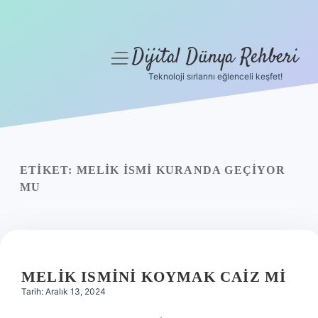
Dijital Dünya Rehberi
menüyü
aç
Teknoloji sırlarını eğlenceli keşfet!
Anasayfa
Gizlilik Politikası
Yasal Uyarı
ETIKET:
MELIK ISMI KURANDA GEÇIYOR
MU
Hakkımızda
MELIK ISMINI KOYMAK CAIZ MI
Tarih: Aralık 13, 2024