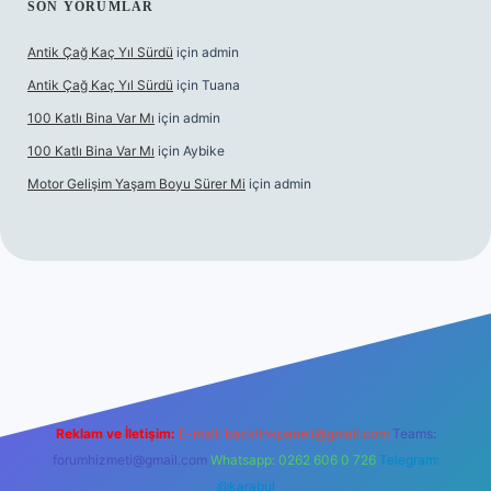
SON YORUMLAR
Antik Çağ Kaç Yıl Sürdü
için
admin
Antik Çağ Kaç Yıl Sürdü
için
Tuana
100 Katlı Bina Var Mı
için
admin
100 Katlı Bina Var Mı
için
Aybike
Motor Gelişim Yaşam Boyu Sürer Mi
için
admin
et güncel giriş
betexper.xyz
Reklam ve İletişim:
E-mail:
backlinkpaneli@gmail.com
Teams:
forumhizmeti@gmail.com
Whatsapp: 0262 606 0 726
Telegram:
@karabul