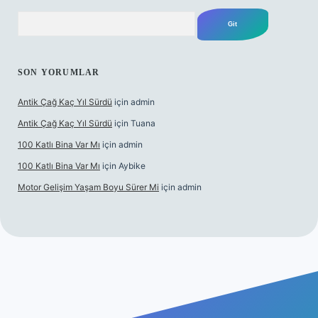
Arama
SON YORUMLAR
Antik Çağ Kaç Yıl Sürdü
için
admin
Antik Çağ Kaç Yıl Sürdü
için
Tuana
100 Katlı Bina Var Mı
için
admin
100 Katlı Bina Var Mı
için
Aybike
Motor Gelişim Yaşam Boyu Sürer Mi
için
admin
 güncel giriş
betexper.xyz