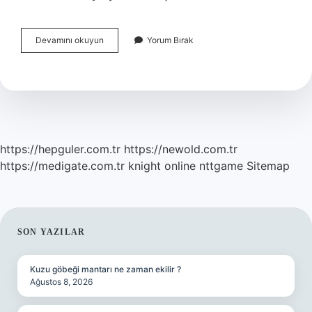
Hava
Devamını okuyun
Yorum Bırak
Durumu
Nasıl
Tespit
Edilir
https://hepguler.com.tr
https://newold.com.tr
https://medigate.com.tr
knight online
nttgame
Sitemap
SIDEBAR
SON YAZILAR
Kuzu göbeği mantarı ne zaman ekilir ?
Ağustos 8, 2026