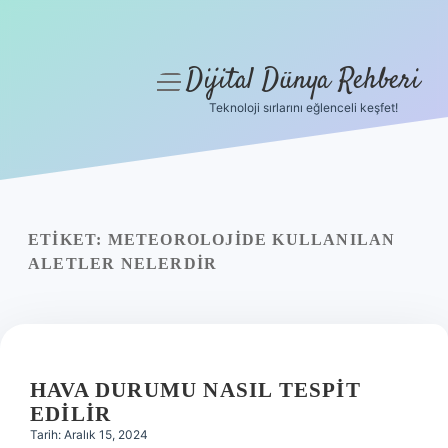
Dijital Dünya Rehberi
menüyü
aç
Teknoloji sırlarını eğlenceli keşfet!
Anasayfa
Gizlilik Politikası
Yasal Uyarı
ETIKET:
METEOROLOJIDE KULLANILAN
ALETLER NELERDIR
Hakkımızda
HAVA DURUMU NASIL TESPIT
EDILIR
Tarih: Aralık 15, 2024