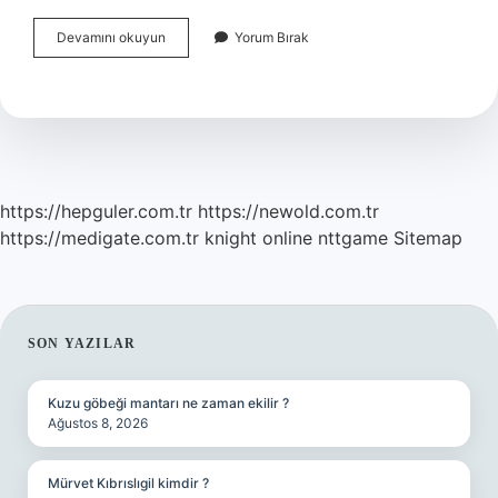
Kış
Devamını okuyun
Yorum Bırak
Budaması
Ne
Zaman
Yapılır
https://hepguler.com.tr
https://newold.com.tr
https://medigate.com.tr
knight online
nttgame
Sitemap
SIDEBAR
SON YAZILAR
Kuzu göbeği mantarı ne zaman ekilir ?
Ağustos 8, 2026
Mürvet Kıbrıslıgil kimdir ?