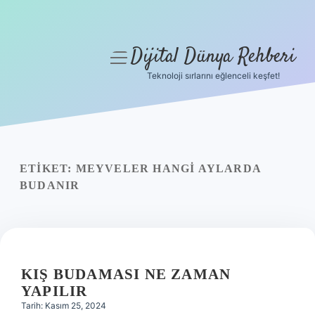
Dijital Dünya Rehberi
menüyü
aç
Teknoloji sırlarını eğlenceli keşfet!
Anasayfa
Gizlilik Politikası
Yasal Uyarı
ETIKET:
MEYVELER HANGI AYLARDA
BUDANIR
Hakkımızda
KIŞ BUDAMASI NE ZAMAN
YAPILIR
Tarih: Kasım 25, 2024