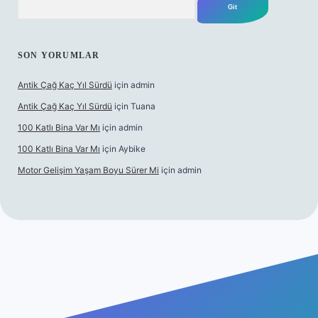
SON YORUMLAR
Antik Çağ Kaç Yıl Sürdü
için
admin
Antik Çağ Kaç Yıl Sürdü
için
Tuana
100 Katlı Bina Var Mı
için
admin
100 Katlı Bina Var Mı
için
Aybike
Motor Gelişim Yaşam Boyu Sürer Mi
için
admin
bet güncel giriş
betexper.xyz