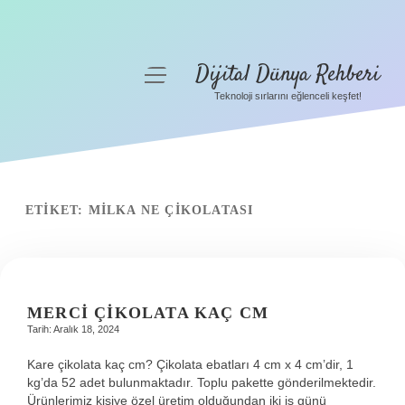
Dijital Dünya Rehberi
menüyü
aç
Teknoloji sırlarını eğlenceli keşfet!
Anasayfa
Gizlilik Politikası
Yasal Uyarı
ETIKET:
MILKA NE ÇIKOLATASI
Hakkımızda
MERCI ÇIKOLATA KAÇ CM
Tarih: Aralık 18, 2024
Kare çikolata kaç cm? Çikolata ebatları 4 cm x 4 cm’dir, 1
kg’da 52 adet bulunmaktadır. Toplu pakette gönderilmektedir.
Ürünlerimiz kişiye özel üretim olduğundan iki iş günü