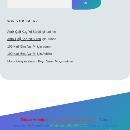
SON YORUMLAR
Antik Çağ Kaç Yıl Sürdü
için
admin
Antik Çağ Kaç Yıl Sürdü
için
Tuana
100 Katlı Bina Var Mı
için
admin
100 Katlı Bina Var Mı
için
Aybike
Motor Gelişim Yaşam Boyu Sürer Mi
için
admin
Reklam ve İletişim:
E-mail:
backlinkpaneli@gmail.com
Teams:
forumhizmeti@gmail.com
Whatsapp: 0262 606 0 726
Telegram: @karabul