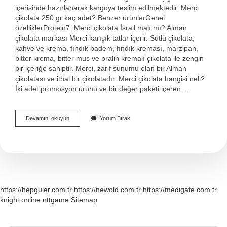
içerisinde hazırlanarak kargoya teslim edilmektedir. Merci
çikolata 250 gr kaç adet? Benzer ürünlerGenel
özelliklerProtein7. Merci çikolata İsrail malı mı? Alman
çikolata markası Merci karışık tatlar içerir. Sütlü çikolata,
kahve ve krema, fındık badem, fındık kreması, marzipan,
bitter krema, bitter mus ve pralin kremalı çikolata ile zengin
bir içeriğe sahiptir. Merci, zarif sunumu olan bir Alman
çikolatası ve ithal bir çikolatadır. Merci çikolata hangisi neli?
İki adet promosyon ürünü ve bir değer paketi içeren…
Merci
Devamını okuyun
Yorum Bırak
Çikolata
Kaç
Cm
https://hepguler.com.tr
https://newold.com.tr
https://medigate.com.tr
knight online
nttgame
Sitemap