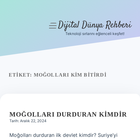
Dijital Dünya Rehberi
menüyü
aç
Teknoloji sırlarını eğlenceli keşfet!
Anasayfa
Gizlilik Politikası
Yasal Uyarı
ETIKET:
MOĞOLLARI KIM BITIRDI
Hakkımızda
MOĞOLLARI DURDURAN KIMDIR
Tarih: Aralık 22, 2024
Moğolları durduran ilk devlet kimdir? Suriye’yi