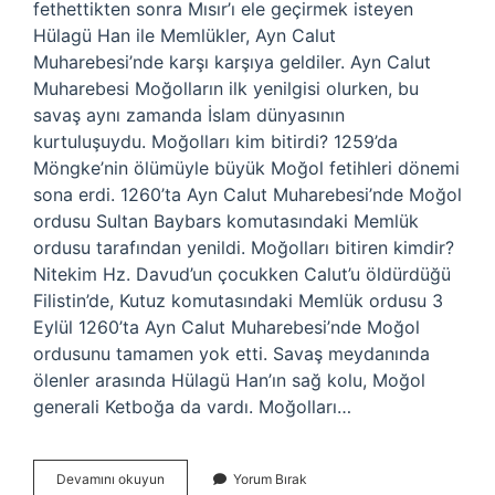
fethettikten sonra Mısır’ı ele geçirmek isteyen
Hülagü Han ile Memlükler, Ayn Calut
Muharebesi’nde karşı karşıya geldiler. Ayn Calut
Muharebesi Moğolların ilk yenilgisi olurken, bu
savaş aynı zamanda İslam dünyasının
kurtuluşuydu. Moğolları kim bitirdi? 1259’da
Möngke’nin ölümüyle büyük Moğol fetihleri ​​dönemi
sona erdi. 1260’ta Ayn Calut Muharebesi’nde Moğol
ordusu Sultan Baybars komutasındaki Memlük
ordusu tarafından yenildi. Moğolları bitiren kimdir?
Nitekim Hz. Davud’un çocukken Calut’u öldürdüğü
Filistin’de, Kutuz komutasındaki Memlük ordusu 3
Eylül 1260’ta Ayn Calut Muharebesi’nde Moğol
ordusunu tamamen yok etti. Savaş meydanında
ölenler arasında Hülagü Han’ın sağ kolu, Moğol
generali Ketboğa da vardı. Moğolları…
Moğolları
Devamını okuyun
Yorum Bırak