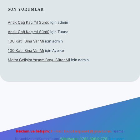
SON YORUMLAR
Antik Çağ Kaç Yıl Sürdü
için
admin
Antik Çağ Kaç Yıl Sürdü
için
Tuana
100 Katlı Bina Var Mı
için
admin
100 Katlı Bina Var Mı
için
Aybike
Motor Gelişim Yaşam Boyu Sürer Mi
için
admin
et güncel giriş
betexper.xyz
Reklam ve İletişim:
E-mail:
backlinkpaneli@gmail.com
Teams:
forumhizmeti@gmail.com
Whatsapp: 0262 606 0 726
Telegram: