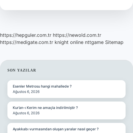
Demek
https://hepguler.com.tr
https://newold.com.tr
https://medigate.com.tr
knight online
nttgame
Sitemap
SIDEBAR
SON YAZILAR
Esenler Metrosu hangi mahallede ?
Ağustos 6, 2026
Kur’an-ı Kerim ne amaçla indirilmiştir ?
Ağustos 6, 2026
Ayakkabı vurmasından oluşan yaralar nasıl geçer ?