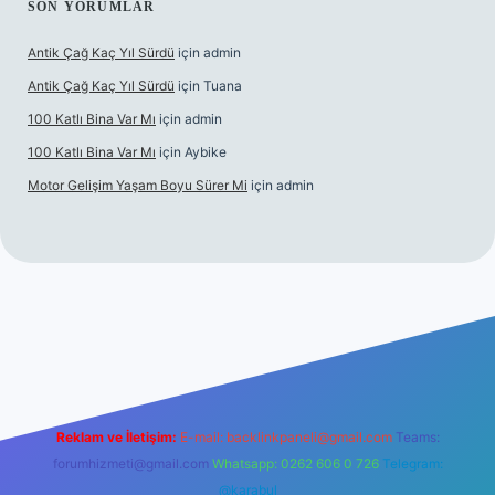
SON YORUMLAR
Antik Çağ Kaç Yıl Sürdü
için
admin
Antik Çağ Kaç Yıl Sürdü
için
Tuana
100 Katlı Bina Var Mı
için
admin
100 Katlı Bina Var Mı
için
Aybike
Motor Gelişim Yaşam Boyu Sürer Mi
için
admin
et güncel giriş
betexper.xyz
Reklam ve İletişim:
E-mail:
backlinkpaneli@gmail.com
Teams:
forumhizmeti@gmail.com
Whatsapp: 0262 606 0 726
Telegram:
@karabul