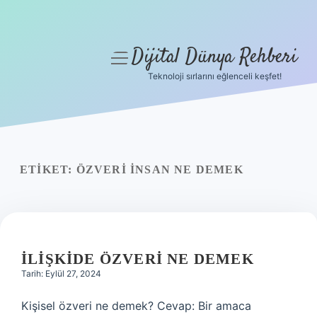
Dijital Dünya Rehberi
menüyü
aç
Teknoloji sırlarını eğlenceli keşfet!
Anasayfa
Gizlilik Politikası
Yasal Uyarı
ETIKET:
ÖZVERI INSAN NE DEMEK
Hakkımızda
İLIŞKIDE ÖZVERI NE DEMEK
Tarih: Eylül 27, 2024
Kişisel özveri ne demek? Cevap: Bir amaca