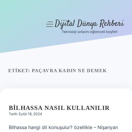
Dijital Dünya Rehberi
menüyü
aç
Teknoloji sırlarını eğlenceli keşfet!
Anasayfa
Gizlilik Politikası
Yasal Uyarı
ETIKET:
PAÇAVRA KADIN NE DEMEK
Hakkımızda
BILHASSA NASIL KULLANILIR
Tarih: Eylül 18, 2024
Bilhassa hangi dil konuşulur? özellikle – Nişanyan