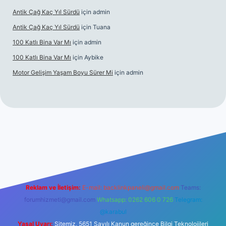
Antik Çağ Kaç Yıl Sürdü
için
admin
Antik Çağ Kaç Yıl Sürdü
için
Tuana
100 Katlı Bina Var Mı
için
admin
100 Katlı Bina Var Mı
için
Aybike
Motor Gelişim Yaşam Boyu Sürer Mi
için
admin
et güncel giriş
betexper.xyz
Reklam ve İletişim:
E-mail:
backlinkpaneli@gmail.com
Teams:
forumhizmeti@gmail.com
Whatsapp: 0262 606 0 726
Telegram:
@karabul
Yasal Uyarı:
Sitemiz, 5651 Sayılı Kanun gereğince Bilgi Teknolojileri