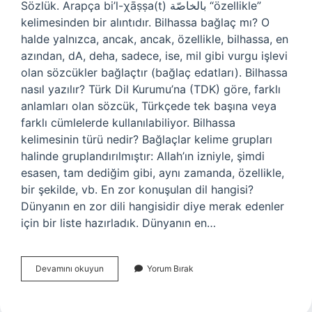
Sözlük. Arapça bi’l-χāṣṣa(t) بالخاصّة “özellikle”
kelimesinden bir alıntıdır. Bilhassa bağlaç mı? O
halde yalnızca, ancak, ancak, özellikle, bilhassa, en
azından, dA, deha, sadece, ise, miI gibi vurgu işlevi
olan sözcükler bağlaçtır (bağlaç edatları). Bilhassa
nasıl yazılır? Türk Dil Kurumu’na (TDK) göre, farklı
anlamları olan sözcük, Türkçede tek başına veya
farklı cümlelerde kullanılabiliyor. Bilhassa
kelimesinin türü nedir? Bağlaçlar kelime grupları
halinde gruplandırılmıştır: Allah’ın izniyle, şimdi
esasen, tam dediğim gibi, aynı zamanda, özellikle,
bir şekilde, vb. En zor konuşulan dil hangisi?
Dünyanın en zor dili hangisidir diye merak edenler
için bir liste hazırladık. Dünyanın en…
Bilhassa
Devamını okuyun
Yorum Bırak
Nasıl
Kullanılır