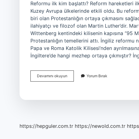
Reformu ilk kim başlattı? Reform hareketleri il
Kuzey Avrupa ülkelerinde etkili oldu. Bu refor
biri olan Protestanlığın ortaya çıkmasını sağla
ilahiyatçı ve filozof olan Martin Luther’dir. Ma
Wittenberg kentindeki kilisenin kapısına “95 Ma
Protestanlığın temellerini attı. İngiliz reformu n
Papa ve Roma Katolik Kilisesi’nden ayrılmasına
İngiltere’de hangi mezhep ortaya çıkmıştır? İn
Ingilterede
Devamını okuyun
Yorum Bırak
Reformu
Kim
Başlattı
https://hepguler.com.tr
https://newold.com.tr
https