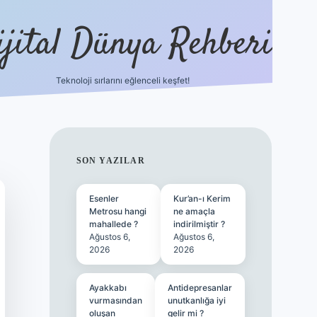
ijital Dünya Rehberi
Teknoloji sırlarını eğlenceli keşfet!
tulipbet güncel 
SIDEBAR
SON YAZILAR
Esenler
Kur’an-ı Kerim
Metrosu hangi
ne amaçla
mahallede ?
indirilmiştir ?
Ağustos 6,
Ağustos 6,
2026
2026
Ayakkabı
Antidepresanlar
vurmasından
unutkanlığa iyi
oluşan
gelir mi ?