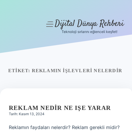
Dijital Dünya Rehberi
menüyü
aç
Teknoloji sırlarını eğlenceli keşfet!
Anasayfa
Gizlilik Politikası
Yasal Uyarı
ETIKET:
REKLAMIN IŞLEVLERI NELERDIR
Hakkımızda
REKLAM NEDIR NE IŞE YARAR
Tarih: Kasım 13, 2024
Reklamın faydaları nelerdir? Reklam gerekli midir?