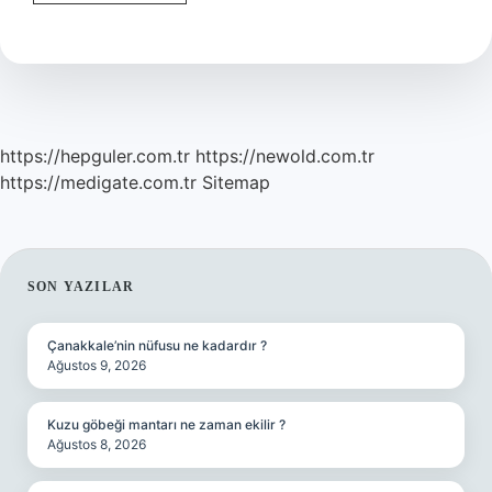
Nedir
Ne
Işe
Yarar
https://hepguler.com.tr
https://newold.com.tr
https://medigate.com.tr
Sitemap
SIDEBAR
SON YAZILAR
Çanakkale’nin nüfusu ne kadardır ?
Ağustos 9, 2026
Kuzu göbeği mantarı ne zaman ekilir ?
Ağustos 8, 2026