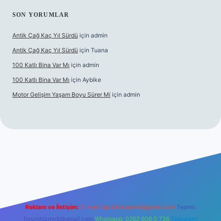
SON YORUMLAR
Antik Çağ Kaç Yıl Sürdü
için
admin
Antik Çağ Kaç Yıl Sürdü
için
Tuana
100 Katlı Bina Var Mı
için
admin
100 Katlı Bina Var Mı
için
Aybike
Motor Gelişim Yaşam Boyu Sürer Mi
için
admin
et güncel giriş
betexper.xyz
Reklam ve İletişim:
E-mail:
backlinkpaneli@gmail.com
Teams:
forumhizmeti@gmail.com
Whatsapp: 0262 606 0 726
Telegram: