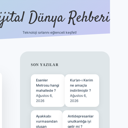
ijital Dünya Rehberi
Teknoloji sırlarını eğlenceli keşfet!
tulipbet güncel 
SIDEBAR
SON YAZILAR
Esenler
Kur’an-ı Kerim
Metrosu hangi
ne amaçla
mahallede ?
indirilmiştir ?
Ağustos 6,
Ağustos 6,
2026
2026
Ayakkabı
Antidepresanlar
vurmasından
unutkanlığa iyi
oluşan
gelir mi ?