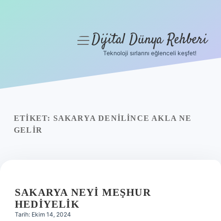
Dijital Dünya Rehberi
menüyü
aç
Teknoloji sırlarını eğlenceli keşfet!
Anasayfa
Gizlilik Politikası
Yasal Uyarı
ETIKET:
SAKARYA DENILINCE AKLA NE
GELIR
Hakkımızda
SAKARYA NEYI MEŞHUR
HEDIYELIK
Tarih: Ekim 14, 2024