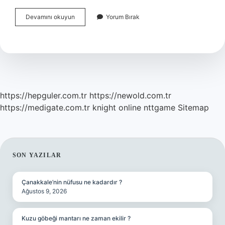
Sakarya
Devamını okuyun
Yorum Bırak
Neyi
Meşhur
Hediyelik
https://hepguler.com.tr
https://newold.com.tr
https://medigate.com.tr
knight online
nttgame
Sitemap
SIDEBAR
SON YAZILAR
Çanakkale’nin nüfusu ne kadardır ?
Ağustos 9, 2026
Kuzu göbeği mantarı ne zaman ekilir ?