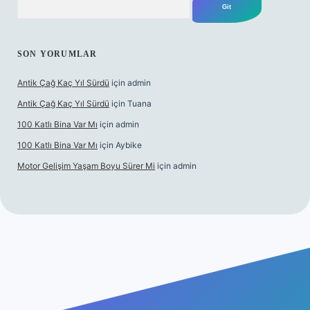
SON YORUMLAR
Antik Çağ Kaç Yıl Sürdü
için
admin
Antik Çağ Kaç Yıl Sürdü
için
Tuana
100 Katlı Bina Var Mı
için
admin
100 Katlı Bina Var Mı
için
Aybike
Motor Gelişim Yaşam Boyu Sürer Mi
için
admin
t güncel giriş
betexper.xyz