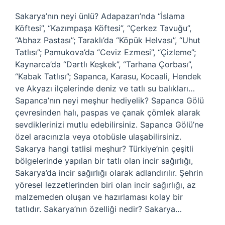
Sakarya’nın neyi ünlü? Adapazarı’nda “İslama
Köftesi”, “Kazımpaşa Köftesi”, “Çerkez Tavuğu”,
“Abhaz Pastası”; Taraklı’da “Köpük Helvası”, “Uhut
Tatlısı”; Pamukova’da “Ceviz Ezmesi”, “Çizleme”;
Kaynarca’da “Dartlı Keşkek”, “Tarhana Çorbası”,
“Kabak Tatlısı”; Sapanca, Karasu, Kocaali, Hendek
ve Akyazı ilçelerinde deniz ve tatlı su balıkları…
Sapanca’nın neyi meşhur hediyelik? Sapanca Gölü
çevresinden halı, paspas ve çanak çömlek alarak
sevdiklerinizi mutlu edebilirsiniz. Sapanca Gölü’ne
özel aracınızla veya otobüsle ulaşabilirsiniz.
Sakarya hangi tatlisi meşhur? Türkiye’nin çeşitli
bölgelerinde yapılan bir tatlı olan incir sağırlığı,
Sakarya’da incir sağırlığı olarak adlandırılır. Şehrin
yöresel lezzetlerinden biri olan incir sağırlığı, az
malzemeden oluşan ve hazırlaması kolay bir
tatlıdır. Sakarya’nın özelliği nedir? Sakarya…