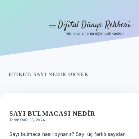
Dijital Dünya Rehberi
menüyü
aç
Teknoloji sırlarını eğlenceli keşfet!
Anasayfa
Gizlilik Politikası
Yasal Uyarı
ETIKET:
SAYI NEDIR ÖRNEK
Hakkımızda
SAYI BULMACASI NEDIR
Tarih: Eylül 23, 2024
Sayı bulmaca nasıl oynanır? Sayı üç farklı sayıdan