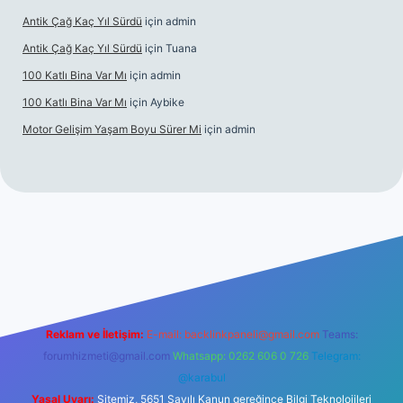
Antik Çağ Kaç Yıl Sürdü
için
admin
Antik Çağ Kaç Yıl Sürdü
için
Tuana
100 Katlı Bina Var Mı
için
admin
100 Katlı Bina Var Mı
için
Aybike
Motor Gelişim Yaşam Boyu Sürer Mi
için
admin
et güncel giriş
betexper.xyz
Reklam ve İletişim:
E-mail:
backlinkpaneli@gmail.com
Teams:
forumhizmeti@gmail.com
Whatsapp: 0262 606 0 726
Telegram:
@karabul
Yasal Uyarı:
Sitemiz, 5651 Sayılı Kanun gereğince Bilgi Teknolojileri