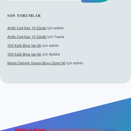
SON YORUMLAR
Antik Çağ Kaç Yıl Sürdü
için
admin
Antik Çağ Kaç Yıl Sürdü
için
Tuana
100 Katlı Bina Var Mı
için
admin
100 Katlı Bina Var Mı
için
Aybike
Motor Gelişim Yaşam Boyu Sürer Mi
için
admin
t güncel giriş
betexper.xyz
Reklam ve İletişim:
E-mail:
backlinkpaneli@gmail.com
Teams: