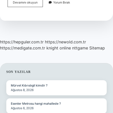
Taze
Devamını okuyun
Yorum Bırak
Yeşil
Soğan
Gaz
Yapar
Mı
https://hepguler.com.tr
https://newold.com.tr
https://medigate.com.tr
knight online
nttgame
Sitemap
SIDEBAR
SON YAZILAR
Mürvet Kıbrıslıgil kimdir ?
Ağustos 8, 2026
Esenler Metrosu hangi mahallede ?
Ağustos 6, 2026