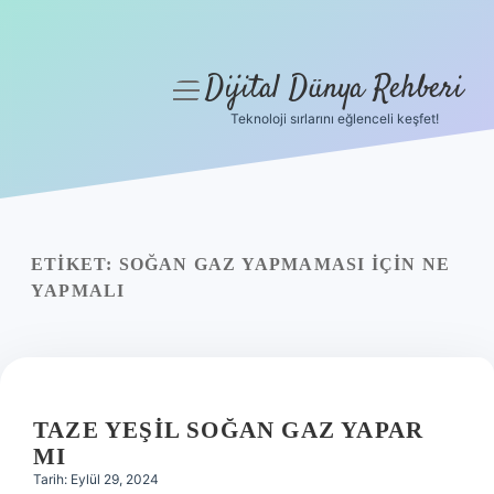
Dijital Dünya Rehberi
menüyü
aç
Teknoloji sırlarını eğlenceli keşfet!
Anasayfa
Gizlilik Politikası
Yasal Uyarı
ETIKET:
SOĞAN GAZ YAPMAMASI IÇIN NE
YAPMALI
Hakkımızda
TAZE YEŞIL SOĞAN GAZ YAPAR
MI
Tarih: Eylül 29, 2024