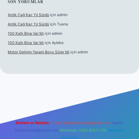
SON YORUMLAR
Antik Çağ Kaç Yıl Sürdü
için
admin
Antik Çağ Kaç Yıl Sürdü
için
Tuana
100 Katlı Bina Var Mı
için
admin
100 Katlı Bina Var Mı
için
Aybike
Motor Gelişim Yaşam Boyu Sürer Mi
için
admin
et güncel giriş
betexper.xyz
Reklam ve İletişim:
E-mail:
backlinkpaneli@gmail.com
Teams:
forumhizmeti@gmail.com
Whatsapp: 0262 606 0 726
Telegram:
@karabul