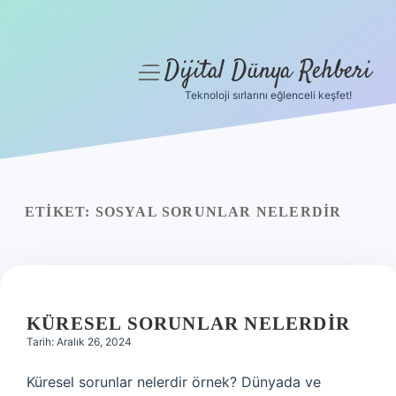
Dijital Dünya Rehberi
menüyü
aç
Teknoloji sırlarını eğlenceli keşfet!
Anasayfa
Gizlilik Politikası
Yasal Uyarı
ETIKET:
SOSYAL SORUNLAR NELERDIR
Hakkımızda
KÜRESEL SORUNLAR NELERDIR
Tarih: Aralık 26, 2024
Küresel sorunlar nelerdir örnek? Dünyada ve