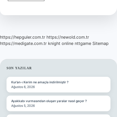
Bakanı
Bayraktar
Kim
https://hepguler.com.tr
https://newold.com.tr
https://medigate.com.tr
knight online
nttgame
Sitemap
SIDEBAR
SON YAZILAR
Kur’an-ı Kerim ne amaçla indirilmiştir ?
Ağustos 6, 2026
Ayakkabı vurmasından oluşan yaralar nasıl geçer ?
Ağustos 5, 2026