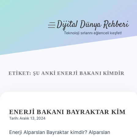
Dijital Dünya Rehberi
menüyü
aç
Teknoloji sırlarını eğlenceli keşfet!
Anasayfa
Gizlilik Politikası
Yasal Uyarı
ETIKET:
ŞU ANKI ENERJI BAKANI KIMDIR
Hakkımızda
ENERJI BAKANI BAYRAKTAR KIM
Tarih: Aralık 13, 2024
Enerji Alparslan Bayraktar kimdir? Alparslan