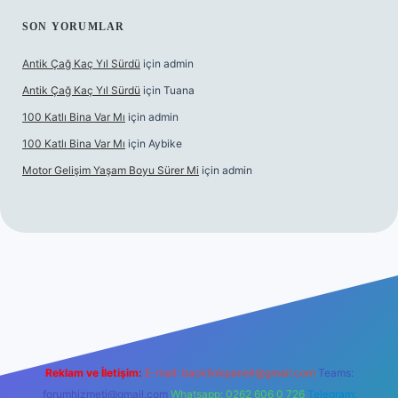
SON YORUMLAR
Antik Çağ Kaç Yıl Sürdü
için
admin
Antik Çağ Kaç Yıl Sürdü
için
Tuana
100 Katlı Bina Var Mı
için
admin
100 Katlı Bina Var Mı
için
Aybike
Motor Gelişim Yaşam Boyu Sürer Mi
için
admin
et güncel giriş
betexper.xyz
Reklam ve İletişim:
E-mail:
backlinkpaneli@gmail.com
Teams:
forumhizmeti@gmail.com
Whatsapp: 0262 606 0 726
Telegram: