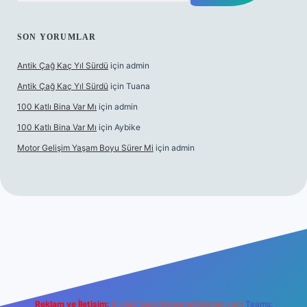
SON YORUMLAR
Antik Çağ Kaç Yıl Sürdü
için
admin
Antik Çağ Kaç Yıl Sürdü
için
Tuana
100 Katlı Bina Var Mı
için
admin
100 Katlı Bina Var Mı
için
Aybike
Motor Gelişim Yaşam Boyu Sürer Mi
için
admin
t güncel giriş
betexper.xyz
Reklam ve İletişim:
E-mail:
backlinkpaneli@gmail.com
Teams: