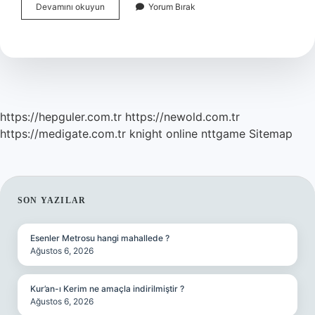
Zımpara
Devamını okuyun
Yorum Bırak
Ne
Için
Kullanılır
https://hepguler.com.tr
https://newold.com.tr
https://medigate.com.tr
knight online
nttgame
Sitemap
SIDEBAR
SON YAZILAR
Esenler Metrosu hangi mahallede ?
Ağustos 6, 2026
Kur’an-ı Kerim ne amaçla indirilmiştir ?
Ağustos 6, 2026