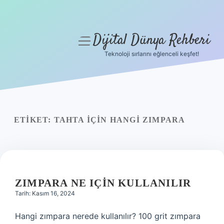
Dijital Dünya Rehberi
menüyü
aç
Teknoloji sırlarını eğlenceli keşfet!
Anasayfa
Gizlilik Politikası
Yasal Uyarı
ETIKET:
TAHTA IÇIN HANGI ZIMPARA
Hakkımızda
ZIMPARA NE IÇIN KULLANILIR
Tarih: Kasım 16, 2024
Hangi zımpara nerede kullanılır? 100 grit zımpara