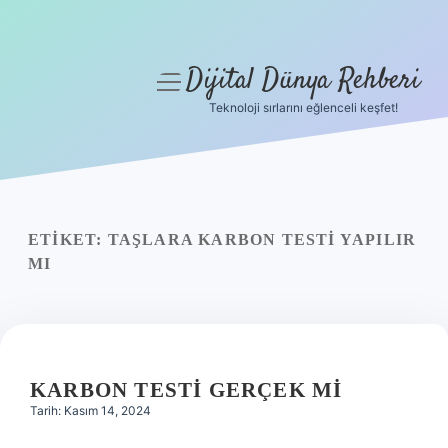
Dijital Dünya Rehberi
menüyü
aç
Teknoloji sırlarını eğlenceli keşfet!
Anasayfa
Gizlilik Politikası
Yasal Uyarı
ETIKET:
TAŞLARA KARBON TESTI YAPILIR
MI
Hakkımızda
KARBON TESTI GERÇEK MI
Tarih: Kasım 14, 2024