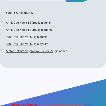
SON YORUMLAR
Antik Çağ Kaç Yıl Sürdü
için
admin
Antik Çağ Kaç Yıl Sürdü
için
Tuana
100 Katlı Bina Var Mı
için
admin
100 Katlı Bina Var Mı
için
Aybike
Motor Gelişim Yaşam Boyu Sürer Mi
için
admin
t güncel giriş
betexper.xyz
Reklam ve İletişim:
E-mail:
backlinkpaneli@gmail.com
Teams: