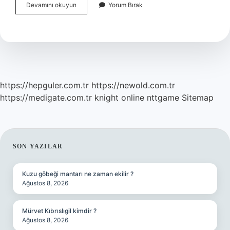
Karbon
Devamını okuyun
Yorum Bırak
Testi
Gerçek
Mi
https://hepguler.com.tr
https://newold.com.tr
https://medigate.com.tr
knight online
nttgame
Sitemap
SIDEBAR
SON YAZILAR
Kuzu göbeği mantarı ne zaman ekilir ?
Ağustos 8, 2026
Mürvet Kıbrıslıgil kimdir ?
Ağustos 8, 2026