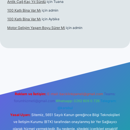
Antik Çağ Kaç Yıl Sürdü
için
Tuana
100 Katlı Bina Var Mı
için
admin
100 Katlı Bina Var Mı
için
Aybike
Motor Gelişim Yaşam Boyu Sürer Mi
için
admin
bet güncel giriş
betexper.xyz
Reklam ve İletişim:
E-mail:
backlinkpaneli@gmail.com
Teams:
forumhizmeti@gmail.com
Whatsapp: 0262 606 0 726
Telegram:
@karabul
Yasal Uyarı:
Sitemiz, 5651 Sayılı Kanun gereğince Bilgi Teknolojileri
ve İletişim Kurumu (BTK) tarafından onaylanmış bir Yer Sağlayıcı
olarak hizmet vermektedir. Bu nedenle, sitedeki içerikleri proaktif