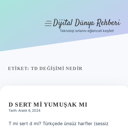
Dijital Dünya Rehberi
menüyü
aç
Teknoloji sırlarını eğlenceli keşfet!
Anasayfa
Gizlilik Politikası
Yasal Uyarı
ETIKET:
TD DEĞIŞIMI NEDIR
Hakkımızda
D SERT MI YUMUŞAK MI
Tarih: Aralık 6, 2024
T mi sert d mi? Türkçede ünsüz harfler (sessiz