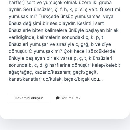
harfler) sert ve yumuşak olmak üzere iki gruba
ayrılır. Sert ünsüzler; ç, f, h, k, p, s, ş ve t. Ğ sert mi
yumuşak mı? Türkçede ünsüz yumuşaması veya
ünsüz değişimi bir ses olayıdır. Kesintili sert
ünsüzlerle biten kelimelere ünlüyle başlayan bir ek
verildiğinde, kelimelerin sonundaki ç, k, p, t
ünsüzleri yumuşar ve sırasıyla c, g/ğ, b ve d’ye
dönüşür. C yumuşak mı? Çok heceli sözcüklerde
ünlüyle başlayan bir ek varsa p, ç, t, k ünsüzleri
sonunda b, c, d, ğ harflerine dönüşür: kelep/kelebi;
ağaç/ağaç, kazanç/kazanım; geçit/geçit,
kanat/kanatlar; uç/kulak, bıçak/bıçak ucu…
D
Devamını okuyun
Yorum Bırak
Sert
Mi
Yumuşak
Mı