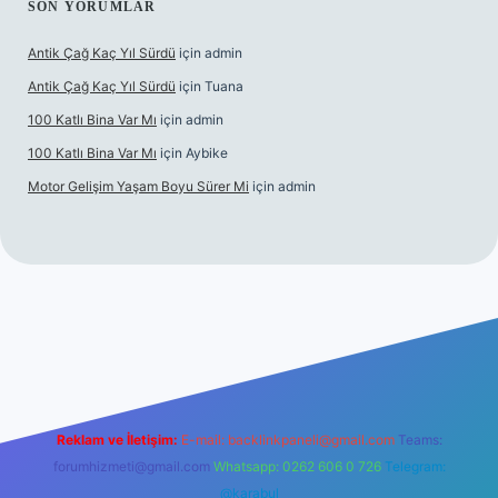
SON YORUMLAR
Antik Çağ Kaç Yıl Sürdü
için
admin
Antik Çağ Kaç Yıl Sürdü
için
Tuana
100 Katlı Bina Var Mı
için
admin
100 Katlı Bina Var Mı
için
Aybike
Motor Gelişim Yaşam Boyu Sürer Mi
için
admin
et güncel giriş
betexper.xyz
Reklam ve İletişim:
E-mail:
backlinkpaneli@gmail.com
Teams:
forumhizmeti@gmail.com
Whatsapp: 0262 606 0 726
Telegram:
@karabul