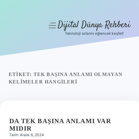
Dijital Dünya Rehberi
menüyü
aç
Teknoloji sırlarını eğlenceli keşfet!
Anasayfa
Gizlilik Politikası
Yasal Uyarı
ETIKET:
TEK BAŞINA ANLAMI OLMAYAN
KELIMELER HANGILERI
Hakkımızda
DA TEK BAŞINA ANLAMI VAR
MIDIR
Tarih: Aralık 6, 2024