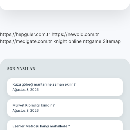
Anlamı
Var
Mıdır
https://hepguler.com.tr
https://newold.com.tr
https://medigate.com.tr
knight online
nttgame
Sitemap
SIDEBAR
SON YAZILAR
Kuzu göbeği mantarı ne zaman ekilir ?
Ağustos 8, 2026
Mürvet Kıbrıslıgil kimdir ?
Ağustos 8, 2026
Esenler Metrosu hangi mahallede ?