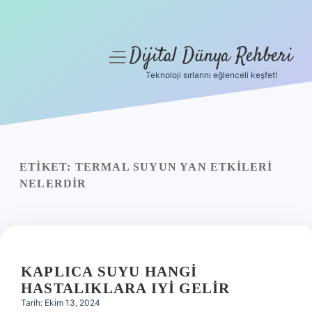
Dijital Dünya Rehberi
menüyü
aç
Teknoloji sırlarını eğlenceli keşfet!
Anasayfa
Gizlilik Politikası
Yasal Uyarı
ETIKET:
TERMAL SUYUN YAN ETKILERI
NELERDIR
Hakkımızda
KAPLICA SUYU HANGI
HASTALIKLARA IYI GELIR
Tarih: Ekim 13, 2024