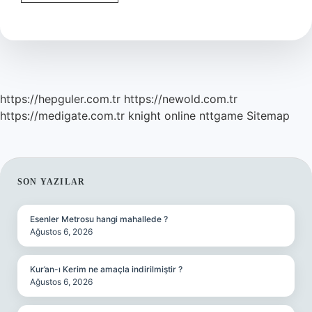
Suyu
Hangi
Hastalıklara
Iyi
Gelir
https://hepguler.com.tr
https://newold.com.tr
https://medigate.com.tr
knight online
nttgame
Sitemap
SIDEBAR
SON YAZILAR
Esenler Metrosu hangi mahallede ?
Ağustos 6, 2026
Kur’an-ı Kerim ne amaçla indirilmiştir ?
Ağustos 6, 2026