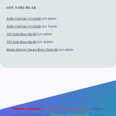
SON YORUMLAR
Antik Çağ Kaç Yıl Sürdü
için
admin
Antik Çağ Kaç Yıl Sürdü
için
Tuana
100 Katlı Bina Var Mı
için
admin
100 Katlı Bina Var Mı
için
Aybike
Motor Gelişim Yaşam Boyu Sürer Mi
için
admin
pbet güncel giriş
betexper.xyz
Reklam ve İletişim:
E-mail:
backlinkpaneli@gmail.com
Teams:
forumhizmeti@gmail.com
Whatsapp: 0262 606 0 726
Telegram: