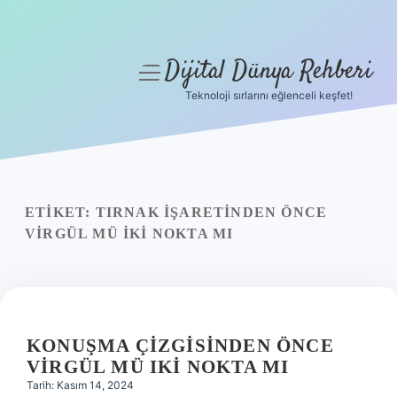
Dijital Dünya Rehberi
menüyü
aç
Teknoloji sırlarını eğlenceli keşfet!
Anasayfa
Gizlilik Politikası
Yasal Uyarı
ETIKET:
TIRNAK IŞARETINDEN ÖNCE
VIRGÜL MÜ IKI NOKTA MI
Hakkımızda
KONUŞMA ÇIZGISINDEN ÖNCE
VIRGÜL MÜ IKI NOKTA MI
Tarih: Kasım 14, 2024