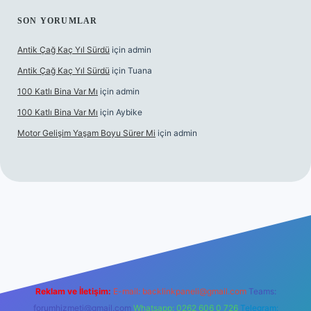
SON YORUMLAR
Antik Çağ Kaç Yıl Sürdü
için
admin
Antik Çağ Kaç Yıl Sürdü
için
Tuana
100 Katlı Bina Var Mı
için
admin
100 Katlı Bina Var Mı
için
Aybike
Motor Gelişim Yaşam Boyu Sürer Mi
için
admin
bet güncel giriş
betexper.xyz
Reklam ve İletişim:
E-mail:
backlinkpaneli@gmail.com
Teams:
forumhizmeti@gmail.com
Whatsapp: 0262 606 0 726
Telegram: