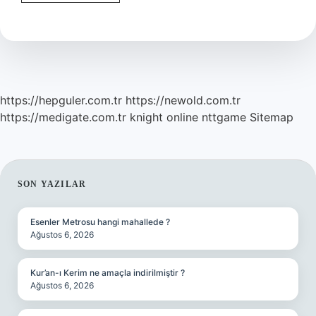
Çizgisinden
Önce
Virgül
Mü
Iki
Nokta
Mı
https://hepguler.com.tr
https://newold.com.tr
https://medigate.com.tr
knight online
nttgame
Sitemap
SIDEBAR
SON YAZILAR
Esenler Metrosu hangi mahallede ?
Ağustos 6, 2026
Kur’an-ı Kerim ne amaçla indirilmiştir ?
Ağustos 6, 2026