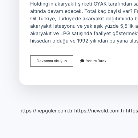
Holding’in akaryakıt şirketi OYAK tarafından s
altında devam edecek. Total kaç bayisi var? Fra
Oil Türkiye, Türkiye’de akaryakıt dağıtımında
akaryakıt istasyonu ve yaklaşık yüzde 5,5’lik a
akaryakıt ve LPG satışında faaliyet göstermekt
hissedarı olduğu ve 1992 yılından bu yana ulusl
Kaç
Devamını okuyun
Yorum Bırak
Tane
Total
Istasyonu
Var
https://hepguler.com.tr
https://newold.com.tr
https