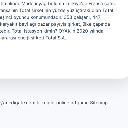
atın alındı. Madeni yağ bölümü Türkiye’de Fransa çatısı
nsa’nın Total şirketinin yüzde yüz iştiraki olan Total
 beşinci oyuncu konumundadır. 358 çalışanı, 447
karyakıt bayi ağı pazar payıyla şirket, ülke çapında
edir. Total istasyon kimin? OYAK’ın 2020 yılında
ararası enerji şirketi Total S.A.…
://medigate.com.tr
knight online
nttgame
Sitemap