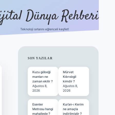
ijital Dünya Rehberi
Teknoloji sırlarını eğlenceli keşfet!
tulipbet güncel 
SIDEBAR
SON YAZILAR
Kuzu göbeği
Mürvet
mantarı ne
Kıbrıslıgil
zaman ekilir ?
kimdir ?
Ağustos 8,
Ağustos 8,
2026
2026
Esenler
Kur’an-ı Kerim
Metrosu hangi
ne amaçla
mahallede ?
indirilmiştir ?