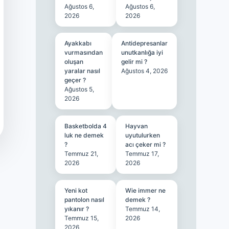
Ağustos 6,
Ağustos 6,
2026
2026
Ayakkabı
Antidepresanlar
vurmasından
unutkanlığa iyi
oluşan
gelir mi ?
yaralar nasıl
Ağustos 4, 2026
geçer ?
Ağustos 5,
2026
Basketbolda 4
Hayvan
luk ne demek
uyutulurken
?
acı çeker mi ?
Temmuz 21,
Temmuz 17,
2026
2026
Yeni kot
Wie immer ne
pantolon nasıl
demek ?
yıkanır ?
Temmuz 14,
Temmuz 15,
2026
2026