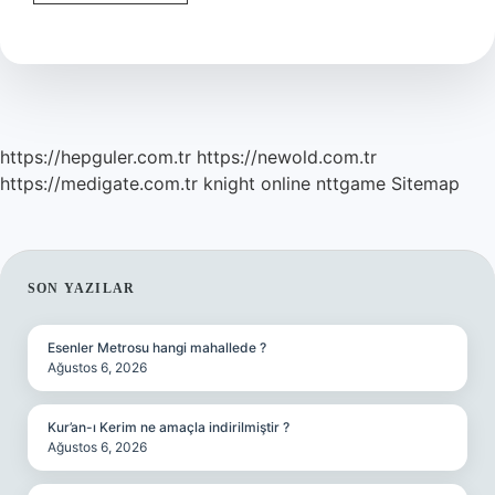
Haram
Mı
https://hepguler.com.tr
https://newold.com.tr
https://medigate.com.tr
knight online
nttgame
Sitemap
SIDEBAR
SON YAZILAR
Esenler Metrosu hangi mahallede ?
Ağustos 6, 2026
Kur’an-ı Kerim ne amaçla indirilmiştir ?
Ağustos 6, 2026