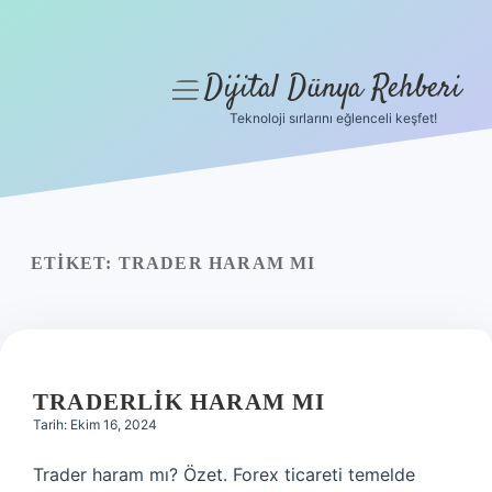
Dijital Dünya Rehberi
menüyü
aç
Teknoloji sırlarını eğlenceli keşfet!
Anasayfa
Gizlilik Politikası
Yasal Uyarı
ETIKET:
TRADER HARAM MI
Hakkımızda
TRADERLIK HARAM MI
Tarih: Ekim 16, 2024
Trader haram mı? Özet. Forex ticareti temelde