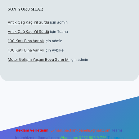
SON YORUMLAR
Antik Çağ Kaç Yıl Sürdü
için
admin
Antik Çağ Kaç Yıl Sürdü
için
Tuana
100 Katlı Bina Var Mı
için
admin
100 Katlı Bina Var Mı
için
Aybike
Motor Gelişim Yaşam Boyu Sürer Mi
için
admin
pbet güncel giriş
betexper.xyz
Reklam ve İletişim:
E-mail:
backlinkpaneli@gmail.com
Teams:
forumhizmeti@gmail.com
Whatsapp: 0262 606 0 726
Telegram: