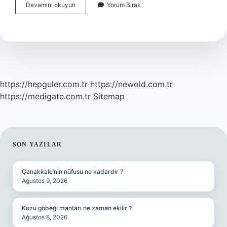
Müfessir
Devamını okuyun
Yorum Bırak
Ne
Demek
Osmanlıca
https://hepguler.com.tr
https://newold.com.tr
https://medigate.com.tr
Sitemap
SIDEBAR
SON YAZILAR
Çanakkale’nin nüfusu ne kadardır ?
Ağustos 9, 2026
Kuzu göbeği mantarı ne zaman ekilir ?
Ağustos 8, 2026