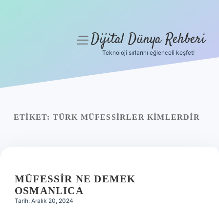
Dijital Dünya Rehberi
menüyü
aç
Teknoloji sırlarını eğlenceli keşfet!
Anasayfa
Gizlilik Politikası
Yasal Uyarı
ETIKET:
TÜRK MÜFESSIRLER KIMLERDIR
Hakkımızda
MÜFESSIR NE DEMEK
OSMANLICA
Tarih: Aralık 20, 2024