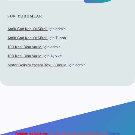
SON YORUMLAR
Antik Çağ Kaç Yıl Sürdü
için
admin
Antik Çağ Kaç Yıl Sürdü
için
Tuana
100 Katlı Bina Var Mı
için
admin
100 Katlı Bina Var Mı
için
Aybike
Motor Gelişim Yaşam Boyu Sürer Mi
için
admin
t güncel giriş
betexper.xyz
Reklam ve İletişim:
E-mail:
backlinkpaneli@gmail.com
Teams: