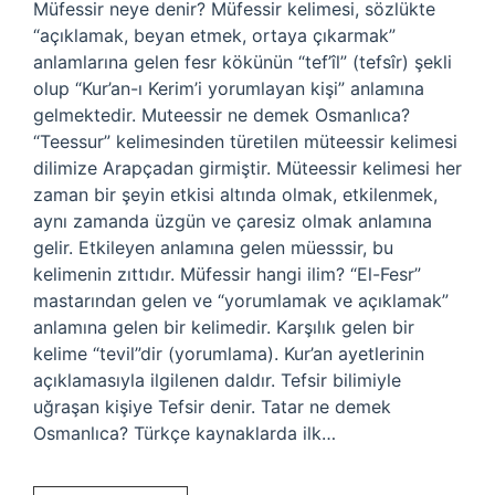
Müfessir neye denir? Müfessir kelimesi, sözlükte
“açıklamak, beyan etmek, ortaya çıkarmak”
anlamlarına gelen fesr kökünün “tef’îl” (tefsîr) şekli
olup “Kur’an-ı Kerim’i yorumlayan kişi” anlamına
gelmektedir. Muteessir ne demek Osmanlıca?
“Teessur” kelimesinden türetilen müteessir kelimesi
dilimize Arapçadan girmiştir. Müteessir kelimesi her
zaman bir şeyin etkisi altında olmak, etkilenmek,
aynı zamanda üzgün ve çaresiz olmak anlamına
gelir. Etkileyen anlamına gelen müesssir, bu
kelimenin zıttıdır. Müfessir hangi ilim? “El-Fesr”
mastarından gelen ve “yorumlamak ve açıklamak”
anlamına gelen bir kelimedir. Karşılık gelen bir
kelime “tevil”dir (yorumlama). Kur’an ayetlerinin
açıklamasıyla ilgilenen daldır. Tefsir bilimiyle
uğraşan kişiye Tefsir denir. Tatar ne demek
Osmanlıca? Türkçe kaynaklarda ilk…