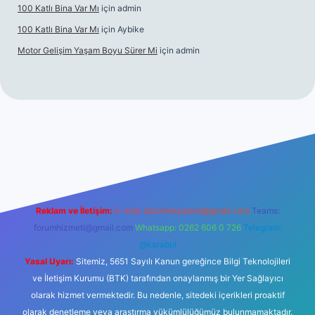
100 Katlı Bina Var Mı
için
admin
100 Katlı Bina Var Mı
için
Aybike
Motor Gelişim Yaşam Boyu Sürer Mi
için
admin
et güncel giriş
betexper.xyz
Reklam ve İletişim:
E-mail:
backlinkpaneli@gmail.com
Teams:
forumhizmeti@gmail.com
Whatsapp: 0262 606 0 726
Telegram:
@karabul
Yasal Uyarı:
Sitemiz, 5651 Sayılı Kanun gereğince Bilgi Teknolojileri
ve İletişim Kurumu (BTK) tarafından onaylanmış bir Yer Sağlayıcı
olarak hizmet vermektedir. Bu nedenle, sitedeki içerikleri proaktif
olarak denetleme veya araştırma yükümlülüğümüz bulunmamaktadır.