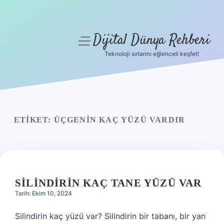
Dijital Dünya Rehberi
menüyü
aç
Teknoloji sırlarını eğlenceli keşfet!
Anasayfa
Gizlilik Politikası
Yasal Uyarı
ETIKET:
ÜÇGENIN KAÇ YÜZÜ VARDIR
Hakkımızda
SILINDIRIN KAÇ TANE YÜZÜ VAR
Tarih: Ekim 10, 2024
Silindirin kaç yüzü var? Silindirin bir tabanı, bir yan