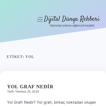
Dijital Dünya Rehberi
menüyü
aç
Teknoloji sırlarını eğlenceli keşfet!
Anasayfa
Gizlilik Politikası
Yasal Uyarı
ETIKET:
YOL
Hakkımızda
YOL GRAF NEDIR
Tarih: Temmuz 25, 2024
Yol Grafı Nedir? Yol grafı, birkaç noktadan oluşan