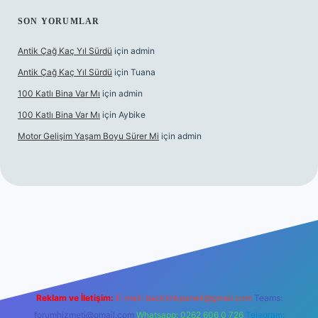
SON YORUMLAR
Antik Çağ Kaç Yıl Sürdü
için
admin
Antik Çağ Kaç Yıl Sürdü
için
Tuana
100 Katlı Bina Var Mı
için
admin
100 Katlı Bina Var Mı
için
Aybike
Motor Gelişim Yaşam Boyu Sürer Mi
için
admin
et güncel giriş
betexper.xyz
Reklam ve İletişim:
E-mail:
backlinkpaneli@gmail.com
Teams:
forumhizmeti@gmail.com
Whatsapp: 0262 606 0 726
Telegram: