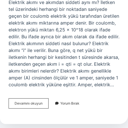
Elektrik akımı ve akımdan siddeti aynı mı? İletken
tel üzerindeki herhangi bir noktadan saniyede
geçen bir coulomb elektrik yükü tarafından üretilen
elektrik akımı miktarına amper denir. Bir coulomb,
elektron yükü miktarı 6,25 x 10^18 olarak ifade
edilir. Bu ifade ayrıca bir akım olarak da ifade edilir.
Elektrik akımının siddeti nasıl bulunur? Elektrik
akımı “i” ile verilir. Buna göre, q net yükü bir
iletkenin herhangi bir kesitinden t süresinde akarsa,
iletkenden geçen akım i = qti = qt olur. Elektrik
akımı birimleri nelerdir? Elektrik akımı genellikle
amper (A) cinsinden ölçülür ve 1 amper, saniyede 1
coulomb elektrik yüküne eşittir. Amper, elektrik…
Elektrik
Devamını okuyun
Yorum Bırak
Akım
Şiddeti
Birimi
Nedir