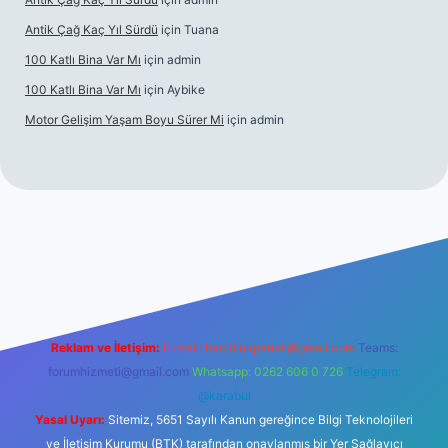
Antik Çağ Kaç Yıl Sürdü
için
Tuana
100 Katlı Bina Var Mı
için
admin
100 Katlı Bina Var Mı
için
Aybike
Motor Gelişim Yaşam Boyu Sürer Mi
için
admin
t güncel giriş
betexper.xyz
Reklam ve İletişim:
E-mail:
backlinkpaneli@gmail.com
Teams:
forumhizmeti@gmail.com
Whatsapp: 0262 606 0 726
Telegram:
@karabul
Yasal Uyarı:
Sitemiz, 5651 Sayılı Kanun gereğince Bilgi Teknolojileri
ve İletişim Kurumu (BTK) tarafından onaylanmış bir Yer Sağlayıcı