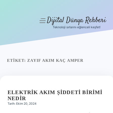
Dijital Dünya Rehberi
menüyü
aç
Teknoloji sırlarını eğlenceli keşfet!
Anasayfa
Gizlilik Politikası
Yasal Uyarı
ETIKET:
ZAYIF AKIM KAÇ AMPER
Hakkımızda
ELEKTRIK AKIM ŞIDDETI BIRIMI
NEDIR
Tarih: Ekim 20, 2024