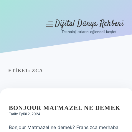
Dijital Dünya Rehberi
menüyü
aç
Teknoloji sırlarını eğlenceli keşfet!
Anasayfa
Gizlilik Politikası
Yasal Uyarı
ETIKET:
ZCA
Hakkımızda
BONJOUR MATMAZEL NE DEMEK
Tarih: Eylül 2, 2024
Bonjour Matmazel ne demek? Fransızca merhaba