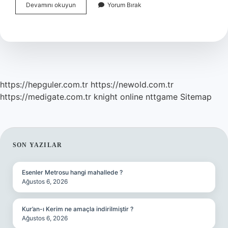
Bonjour
Devamını okuyun
Yorum Bırak
matmazel
ne
demek
https://hepguler.com.tr
https://newold.com.tr
https://medigate.com.tr
knight online
nttgame
Sitemap
SIDEBAR
SON YAZILAR
Esenler Metrosu hangi mahallede ?
Ağustos 6, 2026
Kur’an-ı Kerim ne amaçla indirilmiştir ?
Ağustos 6, 2026