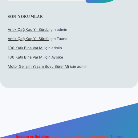
SON YORUMLAR
Antik Çağ Kaç Yıl Sürdü
için
admin
Antik Çağ Kaç Yıl Sürdü
için
Tuana
100 Katlı Bina Var Mı
için
admin
100 Katlı Bina Var Mı
için
Aybike
Motor Gelişim Yaşam Boyu Sürer Mi
için
admin
 güncel giriş
betexper.xyz
Reklam ve İletişim:
E-mail:
backlinkpaneli@gmail.com
Teams: