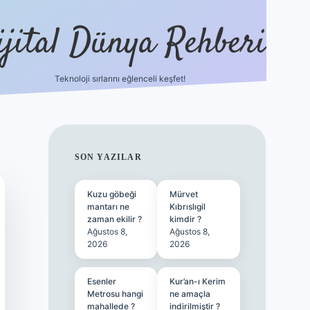
ijital Dünya Rehberi
Teknoloji sırlarını eğlenceli keşfet!
tulipbet güncel g
SIDEBAR
SON YAZILAR
Kuzu göbeği
Mürvet
mantarı ne
Kıbrıslıgil
zaman ekilir ?
kimdir ?
Ağustos 8,
Ağustos 8,
2026
2026
Esenler
Kur’an-ı Kerim
Metrosu hangi
ne amaçla
mahallede ?
indirilmiştir ?