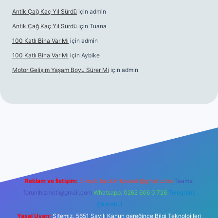
Antik Çağ Kaç Yıl Sürdü
için
admin
Antik Çağ Kaç Yıl Sürdü
için
Tuana
100 Katlı Bina Var Mı
için
admin
100 Katlı Bina Var Mı
için
Aybike
Motor Gelişim Yaşam Boyu Sürer Mi
için
admin
et güncel giriş
betexper.xyz
Reklam ve İletişim:
E-mail:
backlinkpaneli@gmail.com
Teams:
forumhizmeti@gmail.com
Whatsapp: 0262 606 0 726
Telegram:
@karabul
Yasal Uyarı:
Sitemiz, 5651 Sayılı Kanun gereğince Bilgi Teknolojileri