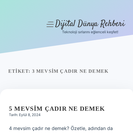
Dijital Dünya Rehberi
menüyü
aç
Teknoloji sırlarını eğlenceli keşfet!
Anasayfa
Gizlilik Politikası
Yasal Uyarı
ETIKET:
3 MEVSIM ÇADIR NE DEMEK
Hakkımızda
5 MEVSIM ÇADIR NE DEMEK
Tarih: Eylül 8, 2024
4 mevsim çadır ne demek? Özetle, adından da